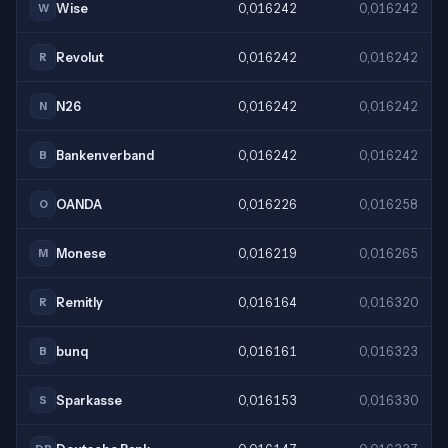
Wise
0,016242
0,016242
W
Revolut
0,016242
0,016242
R
N26
0,016242
0,016242
N
Bankenverband
0,016242
0,016242
B
OANDA
0,016226
0,016258
O
Monese
0,016219
0,016265
M
Remitly
0,016164
0,016320
R
bunq
0,016161
0,016323
B
Sparkasse
0,016153
0,016330
S