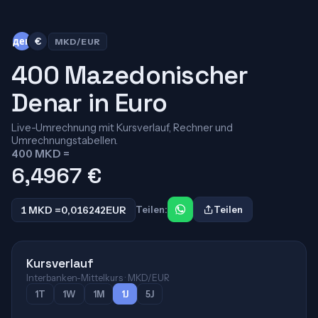
ден
€
MKD/EUR
400 Mazedonischer
Denar in Euro
Live-Umrechnung mit Kursverlauf, Rechner und
Umrechnungstabellen.
400 MKD =
6,4967
€
1 MKD =
0,016242
EUR
Teilen:
Teilen
Kursverlauf
Interbanken-Mittelkurs · MKD/EUR
1T
1W
1M
1J
5J