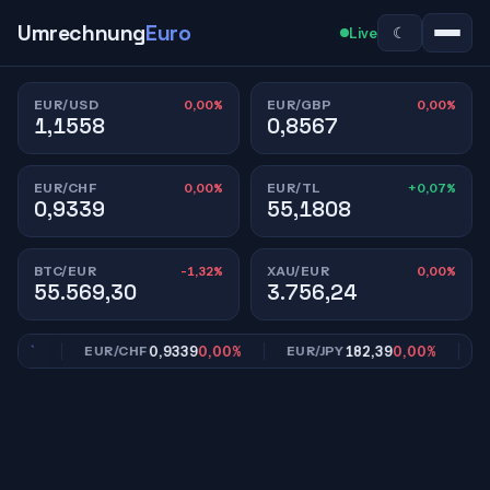
Umrechnung
Euro
☾
Live
0,00%
0,00%
EUR/USD
EUR/GBP
1,1558
0,8567
0,00%
+0,07%
EUR/CHF
EUR/TL
0,9339
55,1808
-1,32%
0,00%
BTC/EUR
XAU/EUR
55.569,30
3.756,24
00%
0,9339
0,00%
182,39
0,00%
EUR/CHF
EUR/JPY
EU