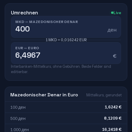
Umrechnen
Live
MKD — MAZEDONISCHER DENAR
ден
1 MKD = 0,016242 EUR
EUR — EURO
€
Interbanken-Mittelkurs, ohne Gebühren. Beide Felder sind
editierbar.
Mazedonischer Denar in Euro
Mittelkurs, gerundet
1,6242 €
100 ден
8,1209 €
500 ден
16,2418 €
1.000 ден