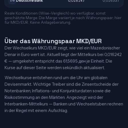
Deutsche Bank
0,016147
0,016337
DB
Reale Konditionen (Wise-Vergleich) wo verfügbar, sonst
geschätzte Marge. Die Marge variiert je nach Währungspaar; hier
für MKD/EUR. Keine Anlageberatung.
Über das Währungspaar MKD/EUR
Der Wechselkurs MKD/EUR zeigt, wie viel ein Mazedonischer
Denar in Euro wert ist. Aktuell liegt der Mittelkurs bei 0,016242
€ — umgekehrt entspricht das 61,5695 ден je Einheit. Die
Kurse auf dieser Seite werden sekündlich aktualisiert.
Wechselkurse entstehen rund um die Uhr am globalen
Devisenmarkt. Wichtige Treiber sind die Zinsentscheide der
Notenbanken, Inflations- und Konjunkturdaten sowie die
Risikostimmung an den Märkten. Angezeigt wird der
Interbanken-Mittelkurs — Banken und Wechselstuben rechnen
in der Regel mit einem Aufschlag.