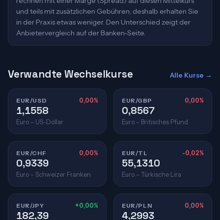
rechnen mit einer Marge (Spread) auf diesen Mittelkurs
und teils mit zusätzlichen Gebühren; deshalb erhalten Sie
in der Praxis etwas weniger. Den Unterschied zeigt der
Anbietervergleich auf der Banken-Seite.
Verwandte Wechselkurse
Alle Kurse →
EUR/USD
0,00%
EUR/GBP
0,00%
1,1558
0,8567
Euro – US-Dollar
Euro – Britisches Pfund
EUR/CHF
0,00%
EUR/TL
-0,02%
0,9339
55,1310
Euro – Schweizer Franken
Euro – Türkische Lira
EUR/JPY
+0,00%
EUR/PLN
0,00%
182,39
4,2993