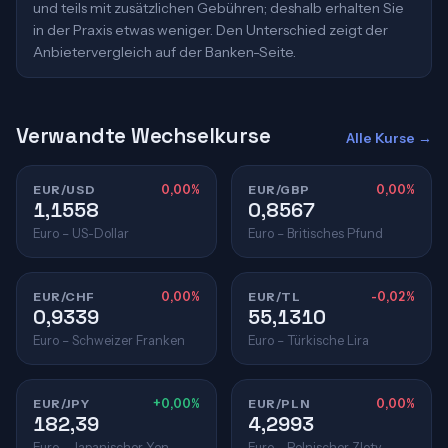
und teils mit zusätzlichen Gebühren; deshalb erhalten Sie
in der Praxis etwas weniger. Den Unterschied zeigt der
Anbietervergleich auf der Banken-Seite.
Verwandte Wechselkurse
Alle Kurse →
EUR/USD
0,00%
EUR/GBP
0,00%
1,1558
0,8567
Euro – US-Dollar
Euro – Britisches Pfund
EUR/CHF
0,00%
EUR/TL
-0,02%
0,9339
55,1310
Euro – Schweizer Franken
Euro – Türkische Lira
EUR/JPY
+0,00%
EUR/PLN
0,00%
182,39
4,2993
Euro – Japanischer Yen
Euro – Polnischer Zloty