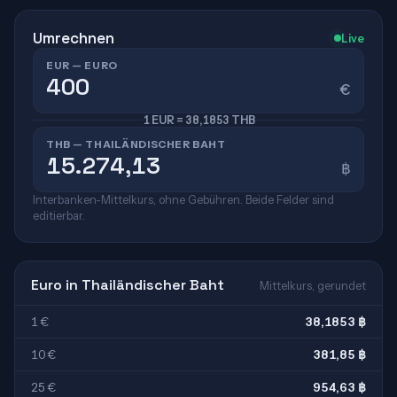
Umrechnen
Live
EUR — EURO
€
1 EUR = 38,1853 THB
THB — THAILÄNDISCHER BAHT
฿
Interbanken-Mittelkurs, ohne Gebühren. Beide Felder sind
editierbar.
Euro in Thailändischer Baht
Mittelkurs, gerundet
1 €
38,1853 ฿
10 €
381,85 ฿
25 €
954,63 ฿