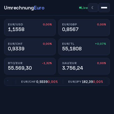
Umrechnung
Euro
☾
Live
0,00%
0,00%
EUR/USD
EUR/GBP
1,1558
0,8567
0,00%
+0,07%
EUR/CHF
EUR/TL
0,9339
55,1808
-1,32%
0,00%
BTC/EUR
XAU/EUR
55.569,30
3.756,24
,00%
0,9339
0,00%
182,39
0,00%
EUR/CHF
EUR/JPY
EU