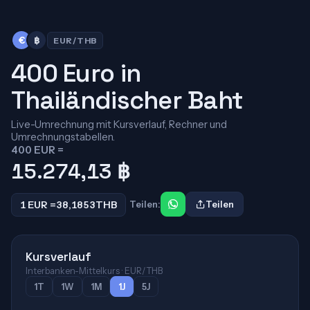
€
฿
EUR/THB
400 Euro in
Thailändischer Baht
Live-Umrechnung mit Kursverlauf, Rechner und
Umrechnungstabellen.
400 EUR =
15.274,13
฿
1 EUR =
38,1853
THB
Teilen:
Teilen
Kursverlauf
Interbanken-Mittelkurs · EUR/THB
1T
1W
1M
1J
5J