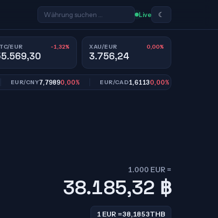
☾
Live
-1,32%
0,00%
TC/EUR
XAU/EUR
55.569,30
3.756,24
7,7989
0,00%
1,6113
0,00%
10,9
UR/CNY
EUR/CAD
EUR/SEK
1.000 EUR =
38.185,32
฿
1 EUR =
38,1853
THB