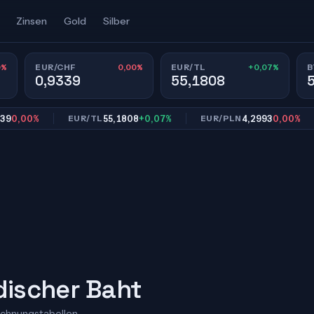
Zinsen
Gold
Silber
0%
0,00%
+0,07%
EUR/CHF
EUR/TL
B
0,9339
55,1808
00%
55,1808
+0,07%
4,2993
0,00%
EUR/TL
EUR/PLN
E
ndischer Baht