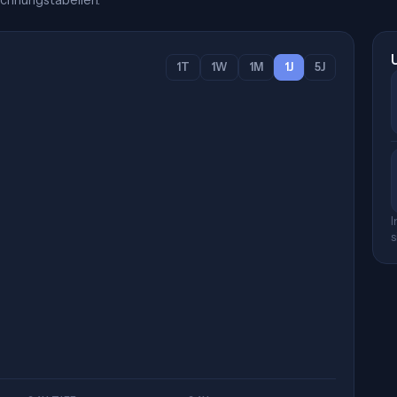
chnungstabellen.
1T
1W
1M
1J
5J
I
s