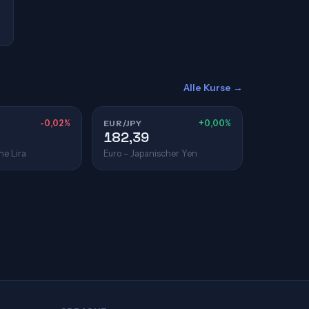
Alle Kurse →
-0,02%
EUR/JPY
+0,00%
182,39
he Lira
Euro – Japanischer Yen