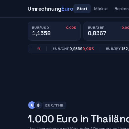
Umrechnung
Euro
Start
Märkte
Banken
0,00%
0,0
EUR/USD
EUR/GBP
1,1558
0,8567
0,8567
0,00%
0,9339
0,00%
182,39
0,
GBP
EUR/CHF
EUR/JPY
€
฿
EUR/THB
1.000 Euro in Thailä