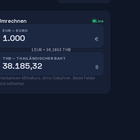
Umrechnen
Live
EUR — EURO
€
1 EUR = 38,1853 THB
THB — THAILÄNDISCHER BAHT
฿
nterbanken-Mittelkurs, ohne Gebühren. Beide Felder
ind editierbar.