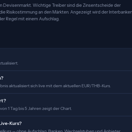
 Devisenmarkt. Wichtige Treiber sind die Zinsentscheide der
 die Risikostimmung an den Märkten. Angezeigt wird der Interbanke
er Regel mit einem Aufschlag.
ualisiert.
m?
nis aktualisiert sich live mit dem aktuellen EUR/THB-Kurs.
rt?
 von 1 Tag bis 5 Jahren zeigt der Chart.
Live-Kurs?
ittelkurs — ohne Aufschlag. Banken, Wechselstuben und Anbieter