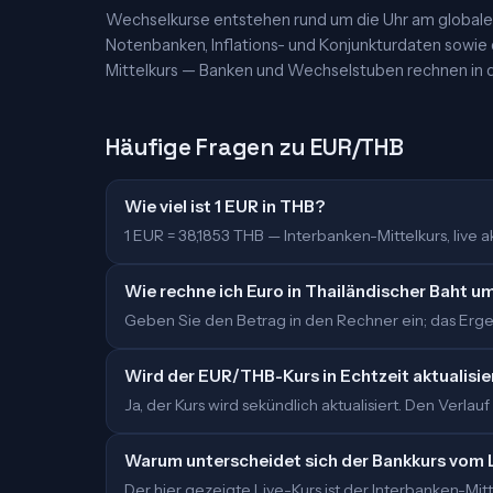
Wechselkurse entstehen rund um die Uhr am globalen
Notenbanken, Inflations- und Konjunkturdaten sowie
Mittelkurs — Banken und Wechselstuben rechnen in d
Häufige Fragen zu EUR/THB
Wie viel ist 1 EUR in THB?
1 EUR = 38,1853 THB — Interbanken-Mittelkurs, live akt
Wie rechne ich Euro in Thailändischer Baht u
Geben Sie den Betrag in den Rechner ein; das Ergeb
Wird der EUR/THB-Kurs in Echtzeit aktualisie
Ja, der Kurs wird sekündlich aktualisiert. Den Verlauf
Warum unterscheidet sich der Bankkurs vom 
Der hier gezeigte Live-Kurs ist der Interbanken-M