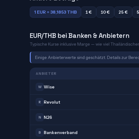
1 EUR = 38,1853 THB
1 €
10 €
25 €
5
EUR/THB bei Banken & Anbietern
Typische Kurse inklusive Marge — wie viel Thailändischer 
Einige Anbieterwerte sind geschätzt. Details zur Ber
ANBIETER
Wise
W
Revolut
R
N26
N
Bankenverband
B