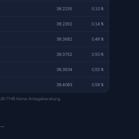
38,2235
0,10 %
38,2392
0,14 %
38,3682
0,48 %
38,3762
0,50 %
38,3934
0,55 %
38,4083
0,58 %
 EUR/THB. Keine Anlageberatung.
฿ —