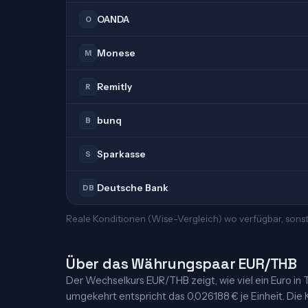
OANDA
O
Monese
M
Remitly
R
bunq
B
Sparkasse
S
Deutsche Bank
DB
Reale Konditionen (Wise-Vergleich) wo verfügbar, sonst
Über das Währungspaar EUR/THB
Der Wechselkurs EUR/THB zeigt, wie viel ein Euro in Th
umgekehrt entspricht das 0,026188 € je Einheit. Die K