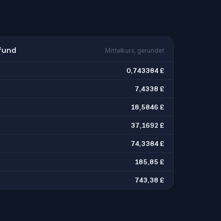
Pfund
Mittelkurs, gerundet
0,743384 £
7,4338 £
18,5846 £
37,1692 £
74,3384 £
185,85 £
743,38 £