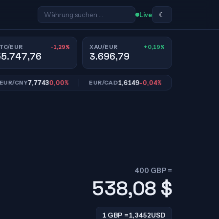
☾
Live
-1,29%
+0,19%
TC/EUR
XAU/EUR
55.747,76
3.696,79
7,7743
0,00%
1,6149
-0,04%
10,9666
CNY
EUR/CAD
EUR/SEK
400 GBP =
538,08
$
1 GBP =
1,3452
USD