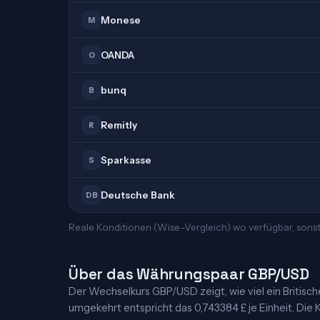
Monese
M
OANDA
O
bunq
B
Remitly
R
Sparkasse
S
Deutsche Bank
DB
Reale Konditionen (Wise-Vergleich) wo verfügbar, sons
Über das Währungspaar GBP/USD
Der Wechselkurs GBP/USD zeigt, wie viel ein Britisches
umgekehrt entspricht das 0,743384 £ je Einheit. Die K