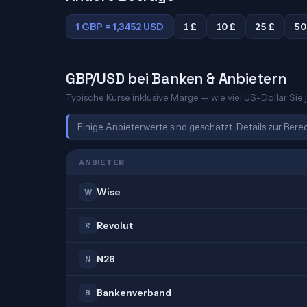
1 GBP = 1,3452 USD
1 £
10 £
25 £
50
GBP/USD bei Banken & Anbietern
Typische Kurse inklusive Marge — wie viel US-Dollar Sie j
Einige Anbieterwerte sind geschätzt. Details zur Ber
ANBIETER
Wise
W
Revolut
R
N26
N
Bankenverband
B