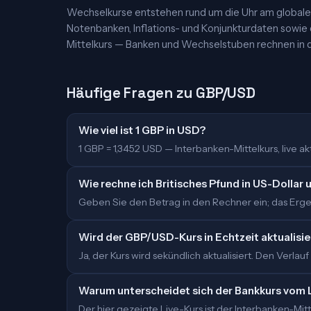
Wechselkurse entstehen rund um die Uhr am globalen
Notenbanken, Inflations- und Konjunkturdaten sowie
Mittelkurs — Banken und Wechselstuben rechnen in d
Häufige Fragen zu GBP/USD
Wie viel ist 1 GBP in USD?
1 GBP = 1,3452 USD — Interbanken-Mittelkurs, live akt
Wie rechne ich Britisches Pfund in US-Dollar
Geben Sie den Betrag in den Rechner ein; das Ergeb
Wird der GBP/USD-Kurs in Echtzeit aktualisie
Ja, der Kurs wird sekündlich aktualisiert. Den Verlauf
Warum unterscheidet sich der Bankkurs vom 
Der hier gezeigte Live-Kurs ist der Interbanken-M