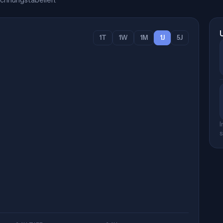
chnungstabellen.
1T
1W
1M
1J
5J
I
s