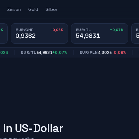
Zinsen
Gold
Silber
0%
-0,05%
+0,07%
EUR/CHF
EUR/TL
B
0,9362
54,9831
54,9831
+0,07%
4,3025
-0,09%
EUR/TL
EUR/PLN
EUR/
 in US-Dollar