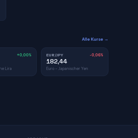
Alle Kurse →
+0,00%
EUR/JPY
-0,06%
182,44
he Lira
Euro – Japanischer Yen