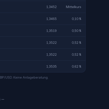
1,3452
Mittelkurs
1,3465
0,10 %
1,3519
0,50 %
1,3522
0,52 %
1,3522
0,52 %
1,3535
0,62 %
 GBP/USD. Keine Anlageberatung.
$ —