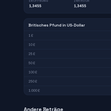
ERÖFFNUNG
24H HOCH
1,3455
1,3455
Britisches Pfund in US-Dollar
1 £
10 £
25 £
50 £
100 £
250 £
1.000 £
Andere Beträge