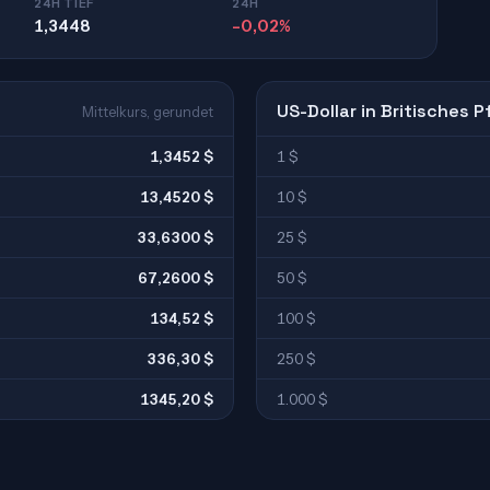
24H TIEF
24H
1,3448
-0,02%
US-Dollar in Britisches 
Mittelkurs, gerundet
1,3452 $
1 $
13,4520 $
10 $
33,6300 $
25 $
67,2600 $
50 $
134,52 $
100 $
336,30 $
250 $
1345,20 $
1.000 $