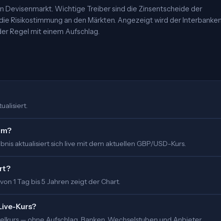
 Devisenmarkt. Wichtige Treiber sind die Zinsentscheide der
 die Risikostimmung an den Märkten. Angezeigt wird der Interbanke
er Regel mit einem Aufschlag.
ualisiert.
 um?
nis aktualisiert sich live mit dem aktuellen GBP/USD-Kurs.
rt?
 von 1 Tag bis 5 Jahren zeigt der Chart.
Live-Kurs?
ittelkurs — ohne Aufschlag. Banken, Wechselstuben und Anbieter