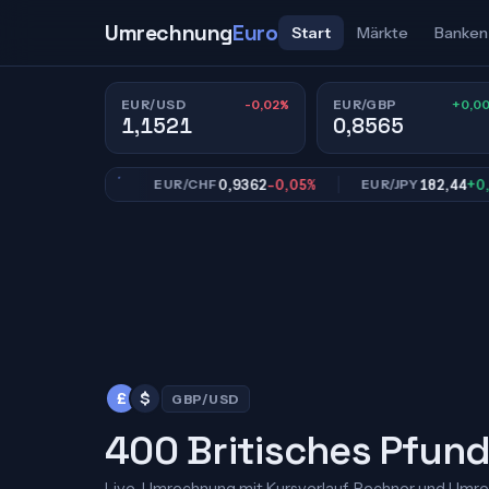
Umrechnung
Euro
Start
Märkte
Banken
-0,02%
+0,0
EUR/USD
EUR/GBP
1,1521
0,8565
565
+0,00%
0,9362
-0,05%
182,44
+0,02%
EUR/CHF
EUR/JPY
£
$
GBP/USD
400 Britisches Pfund