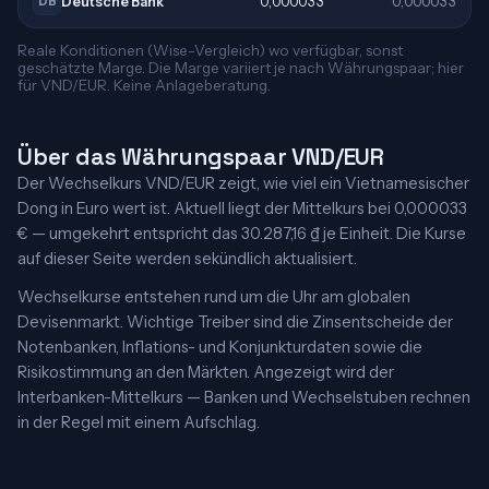
Deutsche Bank
0,000033
0,000033
DB
Reale Konditionen (Wise-Vergleich) wo verfügbar, sonst
geschätzte Marge. Die Marge variiert je nach Währungspaar; hier
für VND/EUR. Keine Anlageberatung.
Über das Währungspaar VND/EUR
Der Wechselkurs VND/EUR zeigt, wie viel ein Vietnamesischer
Dong in Euro wert ist. Aktuell liegt der Mittelkurs bei 0,000033
€ — umgekehrt entspricht das 30.287,16 ₫ je Einheit. Die Kurse
auf dieser Seite werden sekündlich aktualisiert.
Wechselkurse entstehen rund um die Uhr am globalen
Devisenmarkt. Wichtige Treiber sind die Zinsentscheide der
Notenbanken, Inflations- und Konjunkturdaten sowie die
Risikostimmung an den Märkten. Angezeigt wird der
Interbanken-Mittelkurs — Banken und Wechselstuben rechnen
in der Regel mit einem Aufschlag.