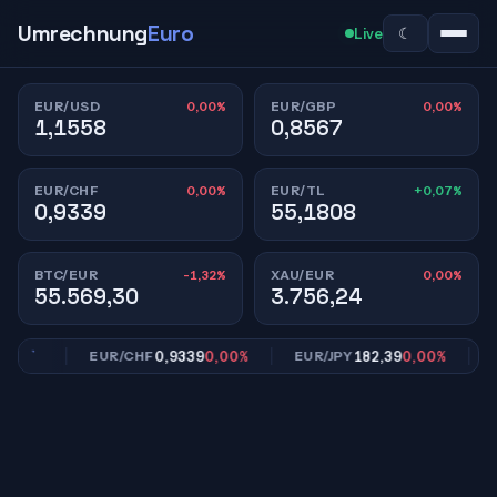
Umrechnung
Euro
☾
Live
0,00%
0,00%
EUR/USD
EUR/GBP
1,1558
0,8567
0,00%
+0,07%
EUR/CHF
EUR/TL
0,9339
55,1808
-1,32%
0,00%
BTC/EUR
XAU/EUR
55.569,30
3.756,24
00%
0,9339
0,00%
182,39
0,00%
EUR/CHF
EUR/JPY
EU