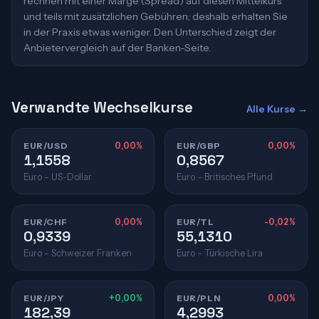
rechnen mit einer Marge (Spread) auf diesen Mittelkurs
und teils mit zusätzlichen Gebühren; deshalb erhalten Sie
in der Praxis etwas weniger. Den Unterschied zeigt der
Anbietervergleich auf der Banken-Seite.
Verwandte Wechselkurse
Alle Kurse →
EUR/USD
0,00%
EUR/GBP
0,00%
1,1558
0,8567
Euro – US-Dollar
Euro – Britisches Pfund
EUR/CHF
0,00%
EUR/TL
-0,02%
0,9339
55,1310
Euro – Schweizer Franken
Euro – Türkische Lira
EUR/JPY
+0,00%
EUR/PLN
0,00%
182,39
4,2993