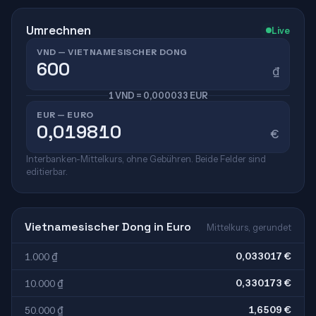
Umrechnen
Live
VND — VIETNAMESISCHER DONG
₫
1 VND = 0,000033 EUR
EUR — EURO
€
Interbanken-Mittelkurs, ohne Gebühren. Beide Felder sind
editierbar.
Vietnamesischer Dong in Euro
Mittelkurs, gerundet
0,033017 €
1.000 ₫
0,330173 €
10.000 ₫
1,6509 €
50.000 ₫