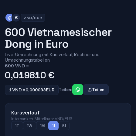
₫
€
VND/EUR
600 Vietnamesischer
Dong in Euro
Live-Umrechnung mit Kursverlauf, Rechner und
Umrechnungstabellen.
600 VND =
0,019810
€
1 VND =
0,000033
EUR
Teilen:
Teilen
Kursverlauf
Interbanken-Mittelkurs · VND/EUR
1T
1W
1M
1J
5J