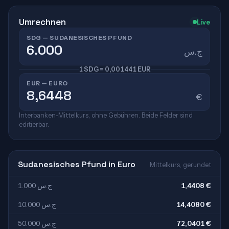
Umrechnen
Live
SDG — SUDANESISCHES PFUND
ج.س
1 SDG = 0,001441 EUR
EUR — EURO
€
Interbanken-Mittelkurs, ohne Gebühren. Beide Felder sind
editierbar.
Sudanesisches Pfund in Euro
Mittelkurs, gerundet
1.000 ج.س
1,4408 €
10.000 ج.س
14,4080 €
50.000 ج.س
72,0401 €