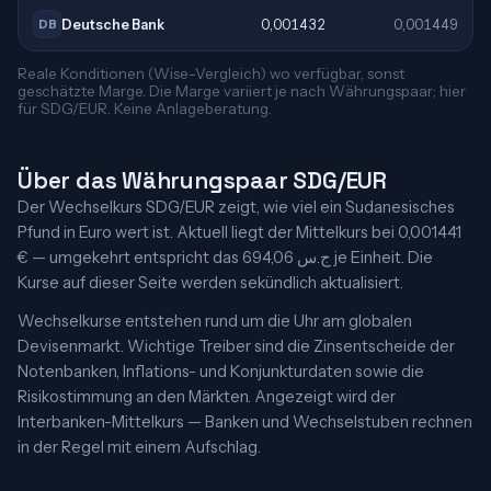
Deutsche Bank
0,001432
0,001449
DB
Reale Konditionen (Wise-Vergleich) wo verfügbar, sonst
geschätzte Marge. Die Marge variiert je nach Währungspaar; hier
für SDG/EUR. Keine Anlageberatung.
Über das Währungspaar SDG/EUR
Der Wechselkurs SDG/EUR zeigt, wie viel ein Sudanesisches
Pfund in Euro wert ist. Aktuell liegt der Mittelkurs bei 0,001441
€ — umgekehrt entspricht das 694,06 ج.س je Einheit. Die
Kurse auf dieser Seite werden sekündlich aktualisiert.
Wechselkurse entstehen rund um die Uhr am globalen
Devisenmarkt. Wichtige Treiber sind die Zinsentscheide der
Notenbanken, Inflations- und Konjunkturdaten sowie die
Risikostimmung an den Märkten. Angezeigt wird der
Interbanken-Mittelkurs — Banken und Wechselstuben rechnen
in der Regel mit einem Aufschlag.