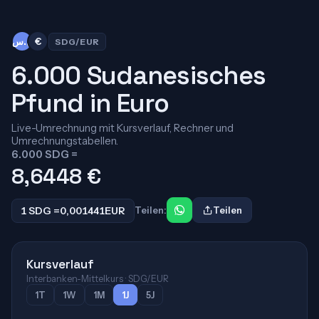
ج.س
€
SDG/EUR
6.000 Sudanesisches
Pfund in Euro
Live-Umrechnung mit Kursverlauf, Rechner und
Umrechnungstabellen.
6.000 SDG =
8,6448
€
1 SDG =
0,001441
EUR
Teilen:
Teilen
Kursverlauf
Interbanken-Mittelkurs · SDG/EUR
1T
1W
1M
1J
5J