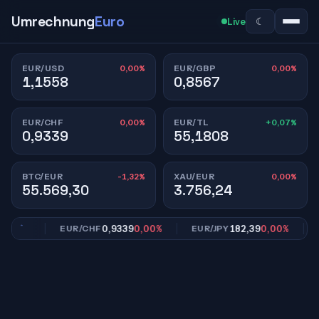
Umrechnung
Euro
☾
Live
0,00%
0,00%
EUR/USD
EUR/GBP
1,1558
0,8567
0,00%
+0,07%
EUR/CHF
EUR/TL
0,9339
55,1808
-1,32%
0,00%
BTC/EUR
XAU/EUR
55.569,30
3.756,24
,00%
0,9339
0,00%
182,39
0,00%
EUR/CHF
EUR/JPY
EU