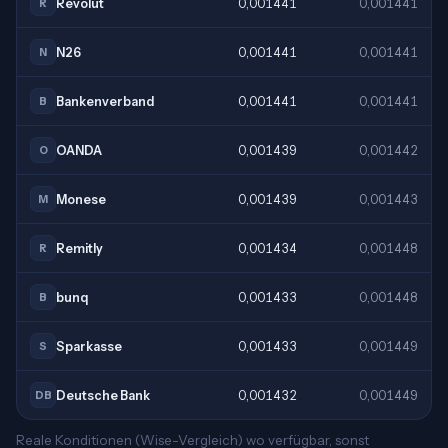
Revolut
0,001441
0,001441
R
N26
0,001441
0,001441
N
Bankenverband
0,001441
0,001441
B
OANDA
0,001439
0,001442
O
Monese
0,001439
0,001443
M
Remitly
0,001434
0,001448
R
bunq
0,001433
0,001448
B
Sparkasse
0,001433
0,001449
S
Deutsche Bank
0,001432
0,001449
DB
Reale Konditionen (Wise-Vergleich) wo verfügbar, sonst