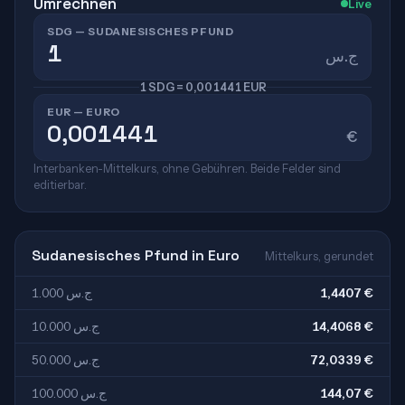
Umrechnen
Live
SDG — SUDANESISCHES PFUND
ج.س
1 SDG = 0,001441 EUR
EUR — EURO
€
Interbanken-Mittelkurs, ohne Gebühren. Beide Felder sind
editierbar.
Sudanesisches Pfund in Euro
Mittelkurs, gerundet
1.000 ج.س
1,4407 €
10.000 ج.س
14,4068 €
50.000 ج.س
72,0339 €
100.000 ج.س
144,07 €