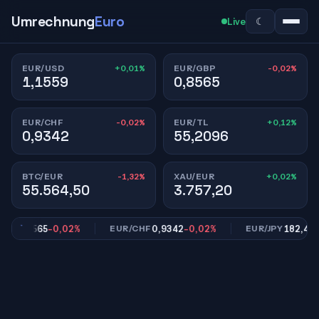
Umrechnung
Euro
☾
Live
+0,01%
-0,02%
EUR/USD
EUR/GBP
1,1559
0,8565
-0,02%
+0,12%
EUR/CHF
EUR/TL
0,9342
55,2096
-1,32%
+0,02%
BTC/EUR
XAU/EUR
55.564,50
3.757,20
0,8565
-0,02%
0,9342
-0,02%
182,40
+0,
P
EUR/CHF
EUR/JPY