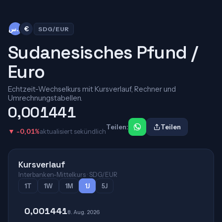
ج.س
€
SDG/EUR
Sudanesisches Pfund /
Euro
Echtzeit-Wechselkurs mit Kursverlauf, Rechner und
Umrechnungstabellen.
0,001441
Teilen:
Teilen
▼ -0,01%
aktualisiert sekündlich
Kursverlauf
Interbanken-Mittelkurs · SDG/EUR
1T
1W
1M
1J
5J
0,001441
8. Aug. 2026