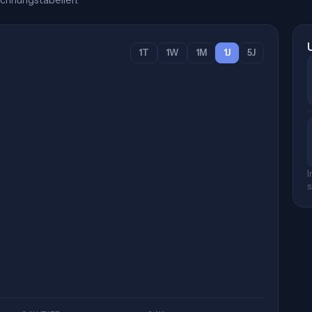
chnungstabellen.
1T
1W
1M
1J
5J
I
s