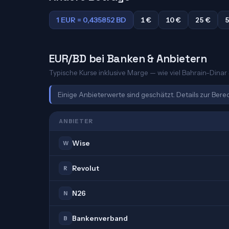
1 EUR = 0,435852 BD
1 €
10 €
25 €
5
EUR/BD bei Banken & Anbietern
Typische Kurse inklusive Marge — wie viel Bahrain-Dinar S
Einige Anbieterwerte sind geschätzt. Details zur Ber
ANBIETER
Wise
W
Revolut
R
N26
N
Bankenverband
B