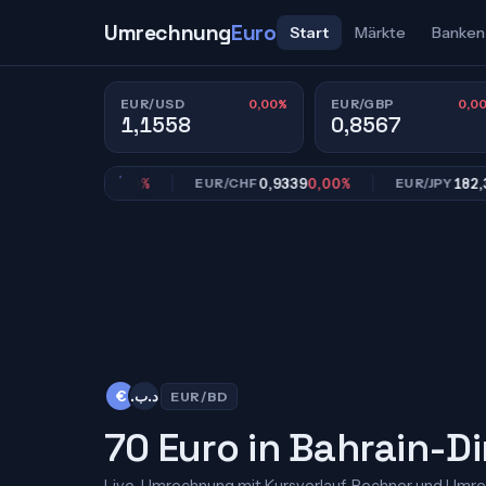
Umrechnung
Euro
Start
Märkte
Banken
0,00%
0,0
EUR/USD
EUR/GBP
1,1558
0,8567
0,8567
0,00%
0,9339
0,00%
182,39
0,
GBP
EUR/CHF
EUR/JPY
€
.د.ب
EUR/BD
70 Euro in Bahrain-D