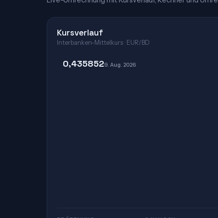
Live-Umrechnung mit Kursverlauf, Rechner und Umre
Kursverlauf
Interbanken-Mittelkurs · EUR/BD
0,435852
9. Aug. 2026