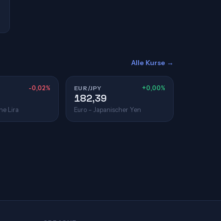
Alle Kurse →
-0,02%
EUR/JPY
+0,00%
182,39
he Lira
Euro – Japanischer Yen