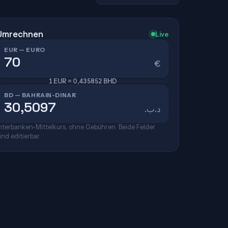
Umrechnen
Live
EUR — EURO
€
1 EUR = 0,435852 BHD
BD — BAHRAIN-DINAR
.د.ب
nterbanken-Mittelkurs, ohne Gebühren. Beide Felder
ind editierbar.