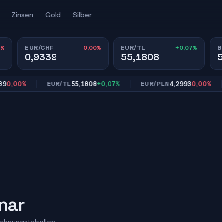
Zinsen
Gold
Silber
0%
0,00%
+0,07%
EUR/CHF
EUR/TL
B
0,9339
55,1808
00%
55,1808
+0,07%
4,2993
0,00%
EUR/TL
EUR/PLN
E
inar