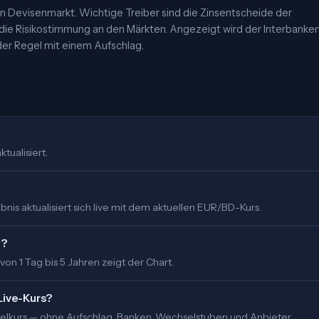
 Devisenmarkt. Wichtige Treiber sind die Zinsentscheide der
 die Risikostimmung an den Märkten. Angezeigt wird der Interbanke
er Regel mit einem Aufschlag.
tualisiert.
is aktualisiert sich live mit dem aktuellen EUR/BD-Kurs.
t?
 von 1 Tag bis 5 Jahren zeigt der Chart.
Live-Kurs?
ittelkurs — ohne Aufschlag. Banken, Wechselstuben und Anbieter