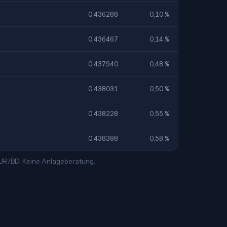
0,436288
0,10 %
0,436467
0,14 %
0,437940
0,48 %
0,438031
0,50 %
0,438228
0,55 %
0,438398
0,58 %
EUR/BD. Keine Anlageberatung.