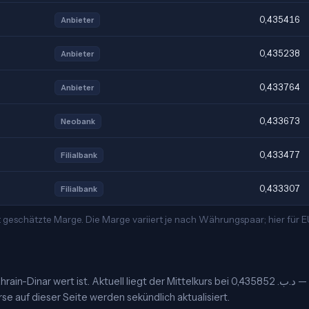
0,435416
Anbieter
0,435238
Anbieter
0,433764
Anbieter
0,433673
Neobank
0,433477
Filialbank
0,433307
Filialbank
 geschätzte Marge. Die Marge variiert je nach Währungspaar; hier für 
n-Dinar wert ist. Aktuell liegt der Mittelkurs bei 0,435852 .د.ب —
se auf dieser Seite werden sekündlich aktualisiert.