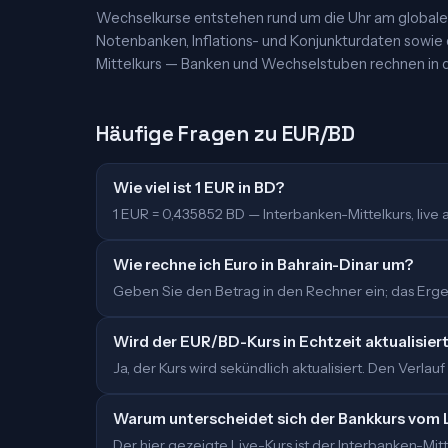
Wechselkurse entstehen rund um die Uhr am globalen
Notenbanken, Inflations- und Konjunkturdaten sowie
Mittelkurs — Banken und Wechselstuben rechnen in d
Häufige Fragen zu EUR/BD
Wie viel ist 1 EUR in BD?
1 EUR = 0,435852 BD — Interbanken-Mittelkurs, live ak
Wie rechne ich Euro in Bahrain-Dinar um?
Geben Sie den Betrag in den Rechner ein; das Ergebn
Wird der EUR/BD-Kurs in Echtzeit aktualisier
Ja, der Kurs wird sekündlich aktualisiert. Den Verlauf
Warum unterscheidet sich der Bankkurs vom 
Der hier gezeigte Live-Kurs ist der Interbanken-M