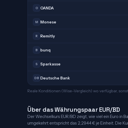
OANDA
O
Monese
M
Remitly
R
bunq
B
Sparkasse
S
Deutsche Bank
DB
Reale Konditionen (Wise-Vergleich) wo verfügbar, sonst
Über das Währungspaar EUR/BD
Der Wechselkurs EUR/BD zeigt, wie viel ein Euro in Bahrai
umgekehrt entspricht das 2,2944 € je Einheit. Die Kur