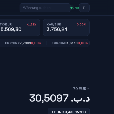
☾
Live
-1,32%
0,00%
TC/EUR
XAU/EUR
55.569,30
3.756,24
7,7989
0,00%
1,6113
0,00%
10,95
UR/CNY
EUR/CAD
EUR/SEK
70 EUR =
30,5097
.د.ب
1 EUR =
0,435852
BD