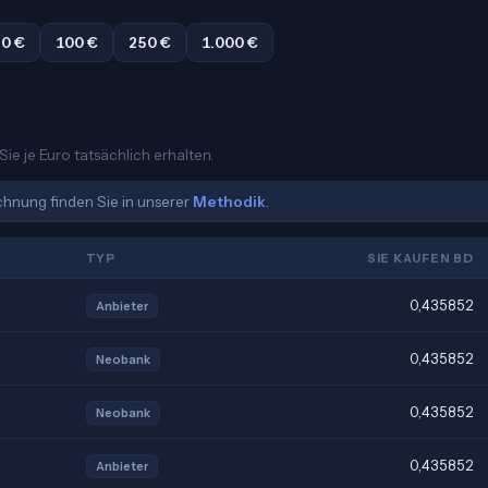
0 €
100 €
250 €
1.000 €
ie je Euro tatsächlich erhalten.
echnung finden Sie in unserer
Methodik
.
TYP
SIE KAUFEN BD
0,435852
Anbieter
0,435852
Neobank
0,435852
Neobank
0,435852
Anbieter