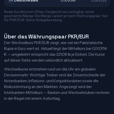
Deutsche Bank
0,003096
0,003133
DB
Reale Konditionen (Wise-Vergleich) wo verfügbar, sonst
geschätzte Marge. Die Marge variiert je nach Währungspaar; hier
für PKR/EUR. Keine Anlageberatung.
Über das Währungspaar PKR/EUR
Der Wechselkurs PKR/EUR zeigt, wie viel ein Pakistanische
Rupie in Euro wert ist. Aktuell liegt der Mittelkurs bei 0,003114
€ — umgekehrt entspricht das 321,08 ₨ je Einheit. Die Kurse
auf dieser Seite werden sekündlich aktualisiert.
Wechselkurse entstehen rund um die Uhr am globalen
Devisenmarkt. Wichtige Treiber sind die Zinsentscheide der
Notenbanken, Inflations- und Konjunkturdaten sowie die
Risikostimmung an den Märkten. Angezeigt wird der
Interbanken-Mittelkurs — Banken und Wechselstuben rechnen
in der Regel mit einem Aufschlag.