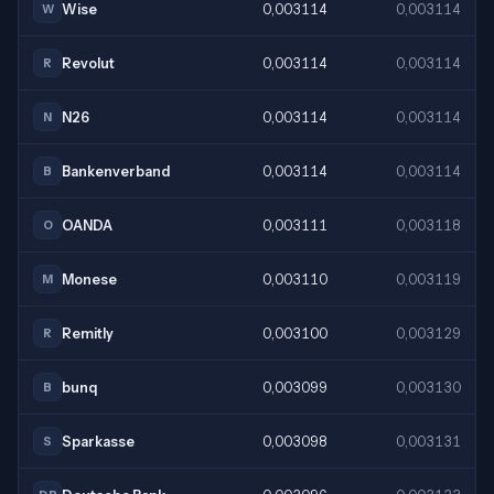
Wise
0,003114
0,003114
W
Revolut
0,003114
0,003114
R
N26
0,003114
0,003114
N
Bankenverband
0,003114
0,003114
B
OANDA
0,003111
0,003118
O
Monese
0,003110
0,003119
M
Remitly
0,003100
0,003129
R
bunq
0,003099
0,003130
B
Sparkasse
0,003098
0,003131
S