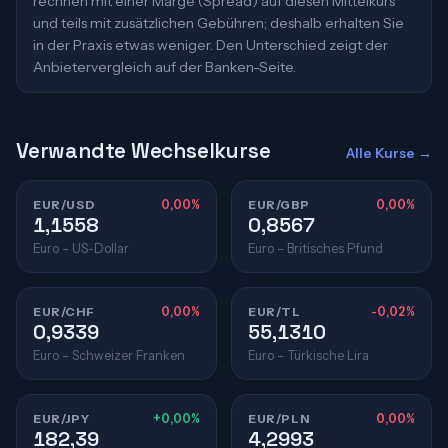
rechnen mit einer Marge (Spread) auf diesen Mittelkurs
und teils mit zusätzlichen Gebühren; deshalb erhalten Sie
in der Praxis etwas weniger. Den Unterschied zeigt der
Anbietervergleich auf der Banken-Seite.
Verwandte Wechselkurse
Alle Kurse →
EUR/USD
0,00%
EUR/GBP
0,00%
1,1558
0,8567
Euro – US-Dollar
Euro – Britisches Pfund
EUR/CHF
0,00%
EUR/TL
-0,02%
0,9339
55,1310
Euro – Schweizer Franken
Euro – Türkische Lira
EUR/JPY
+0,00%
EUR/PLN
0,00%
182,39
4,2993