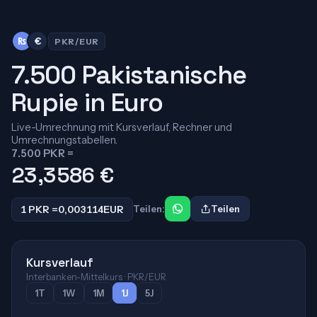
₨
€
PKR/EUR
7.500 Pakistanische
Rupie in Euro
Live-Umrechnung mit Kursverlauf, Rechner und
Umrechnungstabellen.
7.500 PKR =
23,3586
€
1 PKR =
0,003114
EUR
Teilen:
Teilen
Kursverlauf
Interbanken-Mittelkurs · PKR/EUR
1T
1W
1M
1J
5J