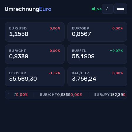
Umrechnung
Euro
☾
Live
0,00%
0,00%
EUR/USD
EUR/GBP
1,1558
0,8567
0,00%
+0,07%
EUR/CHF
EUR/TL
0,9339
55,1808
-1,32%
0,00%
BTC/EUR
XAU/EUR
55.569,30
3.756,24
,8567
0,00%
0,9339
0,00%
182,39
0,00%
EUR/CHF
EUR/JPY