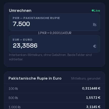
Umrechnen
Live
PKR — PAKISTANISCHE RUPIE
₨
1 PKR = 0,003114 EUR
EUR — EURO
€
Interbanken-Mittelkurs, ohne Gebühren. Beide Felder sind
editierbar.
Pakistanische Rupie in Euro
Mittelkurs, gerundet
0,311448 €
100 ₨
1,5572 €
500 ₨
3,1145 €
1.000 ₨