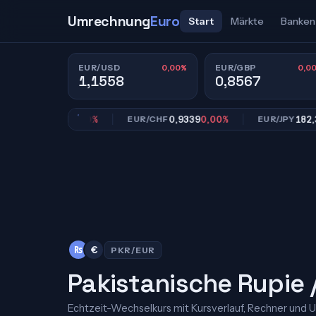
Umrechnung
Euro
Start
Märkte
Banken
0,00%
0,0
EUR/USD
EUR/GBP
1,1558
0,8567
0,8567
0,00%
0,9339
0,00%
182,39
0,
GBP
EUR/CHF
EUR/JPY
₨
€
PKR/EUR
Pakistanische Rupie 
Echtzeit-Wechselkurs mit Kursverlauf, Rechner und 