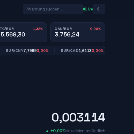
☾
Live
-1,32%
0,00%
TC/EUR
XAU/EUR
55.569,30
3.756,24
7,7989
0,00%
1,6113
0,00%
10,9
UR/CNY
EUR/CAD
EUR/SEK
0,003114
▲ +0,00%
aktualisiert sekündlich