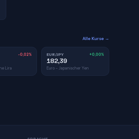
Alle Kurse →
-0,02%
EUR/JPY
+0,00%
182,39
he Lira
Euro – Japanischer Yen
SPRACHE