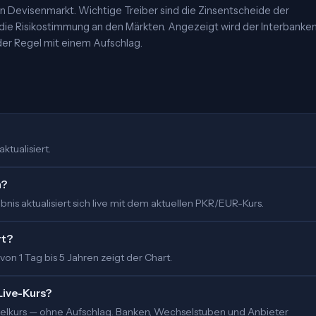
 Devisenmarkt. Wichtige Treiber sind die Zinsentscheide der
 die Risikostimmung an den Märkten. Angezeigt wird der Interbanke
er Regel mit einem Aufschlag.
ktualisiert.
m?
is aktualisiert sich live mit dem aktuellen PKR/EUR-Kurs.
rt?
 von 1 Tag bis 5 Jahren zeigt der Chart.
Live-Kurs?
ittelkurs — ohne Aufschlag. Banken, Wechselstuben und Anbieter