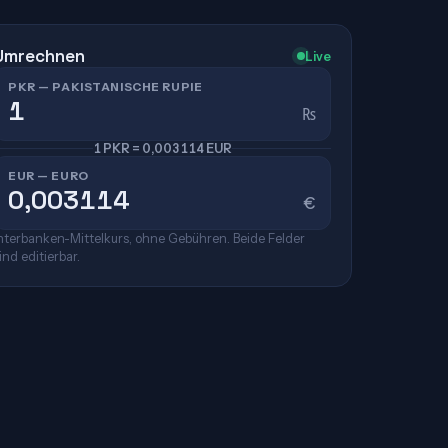
Umrechnen
Live
PKR — PAKISTANISCHE RUPIE
₨
1 PKR = 0,003114 EUR
EUR — EURO
€
nterbanken-Mittelkurs, ohne Gebühren. Beide Felder
ind editierbar.