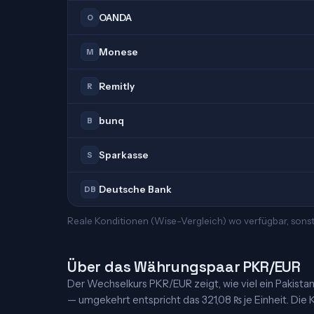
OANDA
O
Monese
M
Remitly
R
bunq
B
Sparkasse
S
Deutsche Bank
DB
Reale Konditionen (Wise-Vergleich) wo verfügbar, sons
Über das Währungspaar PKR/EUR
Der Wechselkurs PKR/EUR zeigt, wie viel ein Pakistanis
— umgekehrt entspricht das 321,08 ₨ je Einheit. Die K