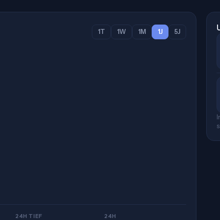
1T
1W
1M
1J
5J
I
s
24H TIEF
24H