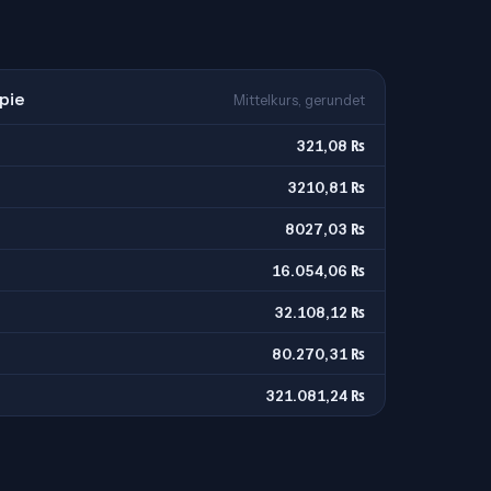
pie
Mittelkurs, gerundet
321,08 ₨
3210,81 ₨
8027,03 ₨
16.054,06 ₨
32.108,12 ₨
80.270,31 ₨
321.081,24 ₨