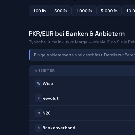
100 ₨
500 ₨
1.000 ₨
5.000 ₨
10.
PKR/EUR bei Banken & Anbietern
Typische Kurse inklusive Marge — wie viel Euro Sie je Pak
Einige Anbieterwerte sind geschätzt. Details zur Ber
ANBIETER
Wise
W
Revolut
R
N26
N
Bankenverband
B