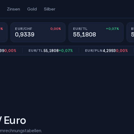
Zinsen
Gold
Silber
0%
0,00%
+0,07%
EUR/CHF
EUR/TL
B
0,9339
55,1808
00%
55,1808
+0,07%
4,2993
0,00%
EUR/TL
EUR/PLN
E
/ Euro
Umrechnungstabellen.