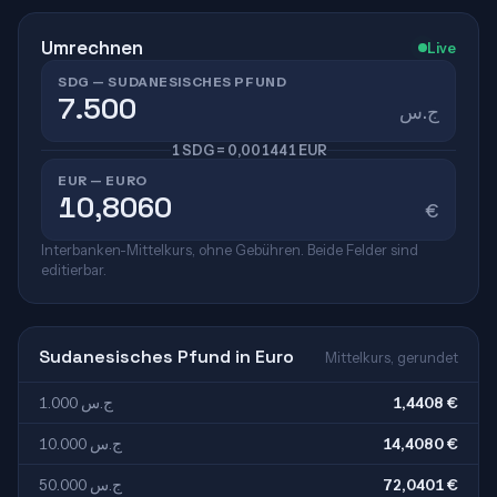
Umrechnen
Live
SDG — SUDANESISCHES PFUND
ج.س
1 SDG = 0,001441 EUR
EUR — EURO
€
Interbanken-Mittelkurs, ohne Gebühren. Beide Felder sind
editierbar.
Sudanesisches Pfund in Euro
Mittelkurs, gerundet
1.000 ج.س
1,4408 €
10.000 ج.س
14,4080 €
50.000 ج.س
72,0401 €