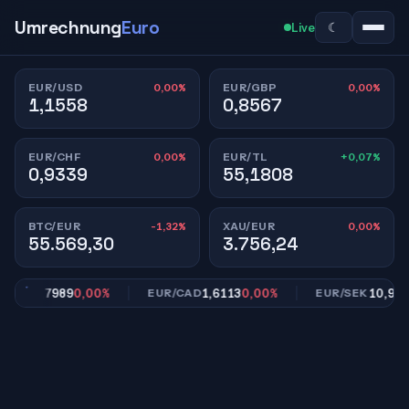
Umrechnung
Euro
☾
Live
0,00%
0,00%
EUR/USD
EUR/GBP
1,1558
0,8567
0,00%
+0,07%
EUR/CHF
EUR/TL
0,9339
55,1808
-1,32%
0,00%
BTC/EUR
XAU/EUR
55.569,30
3.756,24
7,7989
0,00%
1,6113
0,00%
10,9534
+
CNY
EUR/CAD
EUR/SEK