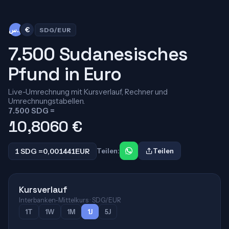
ج.س
€
SDG/EUR
7.500 Sudanesisches
Pfund in Euro
Live-Umrechnung mit Kursverlauf, Rechner und
Umrechnungstabellen.
7.500 SDG =
10,8060
€
1 SDG =
0,001441
EUR
Teilen:
Teilen
Kursverlauf
Interbanken-Mittelkurs · SDG/EUR
1T
1W
1M
1J
5J