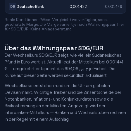
Deutsche Bank
0,001432
0,001449
DB
Reale Konditionen (Wise-Vergleich) wo verfügbar, sonst
geschätzte Marge. Die Marge variiert je nach Währungspaar; hier
für SDG/EUR. Keine Anlageberatung.
Über das Währungspaar SDG/EUR
Der Wechselkurs SDG/EUR zeigt, wie viel ein Sudanesisches
Pfund in Euro wert ist. Aktuell liegt der Mittelkurs bei 0,001441
€ — umgekehrt entspricht das 694,06 ج.س je Einheit. Die
Kurse auf dieser Seite werden sekündlich aktualisiert.
Wechselkurse entstehen rund um die Uhr am globalen
Devisenmarkt. Wichtige Treiber sind die Zinsentscheide der
Notenbanken, Inflations- und Konjunkturdaten sowie die
Risikostimmung an den Märkten. Angezeigt wird der
Interbanken-Mittelkurs — Banken und Wechselstuben rechnen
in der Regel mit einem Aufschlag.