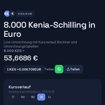
KSh
€
KES/EUR
8.000 Kenia-Schilling in
Euro
Live-Umrechnung mit Kursverlauf, Rechner und
Umrechnungstabellen.
8.000 KES =
53,6686
€
1 KES =
0,006709
EUR
Teilen:
Teilen
Kursverlauf
Interbanken-Mittelkurs · KES/EUR
1T
1W
1M
1J
5J