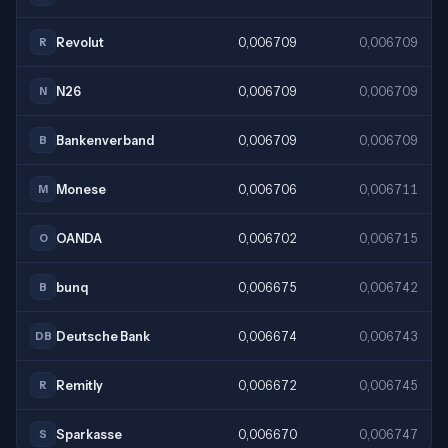
Revolut
0,006709
0,006709
R
N26
0,006709
0,006709
N
Bankenverband
0,006709
0,006709
B
Monese
0,006706
0,006711
M
OANDA
0,006702
0,006715
O
bunq
0,006675
0,006742
B
Deutsche Bank
0,006674
0,006743
DB
Remitly
0,006672
0,006745
R
Sparkasse
0,006670
0,006747
S