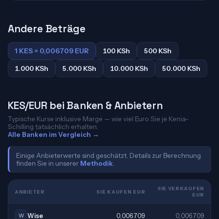
Andere Beträge
1 KES = 0,006709 EUR
100 KSh
500 KSh
1.000 KSh
5.000 KSh
10.000 KSh
50.000 KSh
KES/EUR bei Banken & Anbietern
Typische Kurse inklusive Marge — wie viel Euro Sie je Kenia-
Schilling tatsächlich erhalten.
Alle Banken im Vergleich →
Einige Anbieterwerte sind geschätzt. Details zur Berechnung
finden Sie in unserer
Methodik
.
SIE VERKAUFEN
ANBIETER
SIE KAUFEN EUR
EUR
Wise
0,006709
0,006709
W