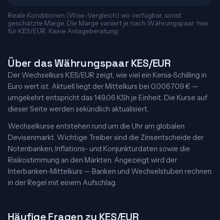
Reale Konditionen (Wise-Vergleich) wo verfügbar, sonst
geschätzte Marge. Die Marge variiert je nach Währungspaar; hier
für KES/EUR. Keine Anlageberatung.
Über das Währungspaar KES/EUR
Der Wechselkurs KES/EUR zeigt, wie viel ein Kenia-Schilling in
Euro wert ist. Aktuell liegt der Mittelkurs bei 0,006709 € —
umgekehrt entspricht das 149,06 KSh je Einheit. Die Kurse auf
dieser Seite werden sekündlich aktualisiert.
Wechselkurse entstehen rund um die Uhr am globalen
Devisenmarkt. Wichtige Treiber sind die Zinsentscheide der
Notenbanken, Inflations- und Konjunkturdaten sowie die
Risikostimmung an den Märkten. Angezeigt wird der
Interbanken-Mittelkurs — Banken und Wechselstuben rechnen
in der Regel mit einem Aufschlag.
Häufige Fragen zu KES/EUR