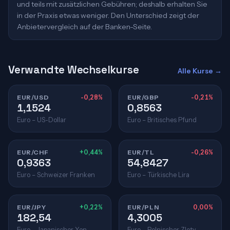
und teils mit zusätzlichen Gebühren; deshalb erhalten Sie
in der Praxis etwas weniger. Den Unterschied zeigt der
Anbietervergleich auf der Banken-Seite.
Verwandte Wechselkurse
Alle Kurse →
EUR/USD
-0,28%
EUR/GBP
-0,21%
1,1524
0,8563
Euro – US-Dollar
Euro – Britisches Pfund
EUR/CHF
+0,44%
EUR/TL
-0,26%
0,9363
54,8427
Euro – Schweizer Franken
Euro – Türkische Lira
EUR/JPY
+0,22%
EUR/PLN
0,00%
182,54
4,3005
Euro – Japanischer Yen
Euro – Polnischer Zloty