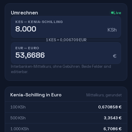
Umrechnen
Live
KES — KENIA-SCHILLING
KSh
1 KES = 0,006709 EUR
EUR — EURO
€
Interbanken-Mittelkurs, ohne Gebühren. Beide Felder sind
editierbar.
Kenia-Schilling in Euro
Mittelkurs, gerundet
100 KSh
0,670858 €
500 KSh
3,3543 €
1.000 KSh
6,7086 €