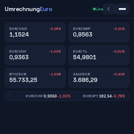
Umrechnung
Euro
☾
Live
-0,28%
-0,21%
EUR/USD
EUR/GBP
1,1524
0,8563
-1,00%
-0,01%
EUR/CHF
EUR/TL
0,9363
54,9801
-1,03%
-0,41%
BTC/EUR
XAU/EUR
55.733,25
3.686,29
,21%
0,9363
-1,00%
182,54
-0,78%
EUR/CHF
EUR/JPY