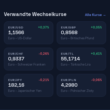
Verwandte Wechselkurse
Alle Kurse →
EUR/USD
+0,37%
EUR/GBP
+0,05%
1,1566
0,8568
Euro – US-Dollar
Euro – Britisches Pfund
EUR/CHF
-0,26%
EUR/TL
+0,41%
0,9337
55,1714
Euro – Schweizer Franken
Euro – Türkische Lira
EUR/JPY
-0,21%
EUR/PLN
-0,06%
182,16
4,2980
Euro – Japanischer Yen
Euro – Polnischer Zloty