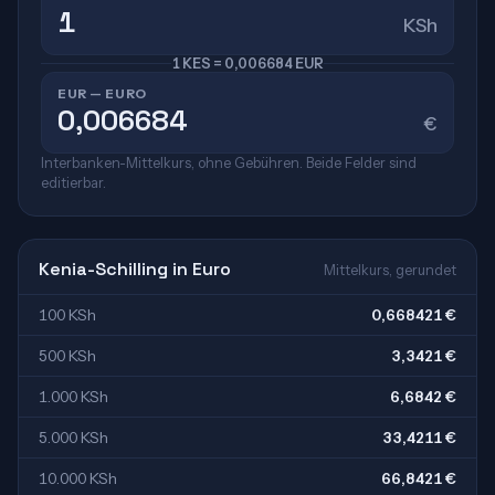
KSh
1 KES = 0,006684 EUR
EUR — EURO
€
Interbanken-Mittelkurs, ohne Gebühren. Beide Felder sind
editierbar.
Kenia-Schilling in Euro
Mittelkurs, gerundet
100 KSh
0,668421 €
500 KSh
3,3421 €
1.000 KSh
6,6842 €
5.000 KSh
33,4211 €
10.000 KSh
66,8421 €