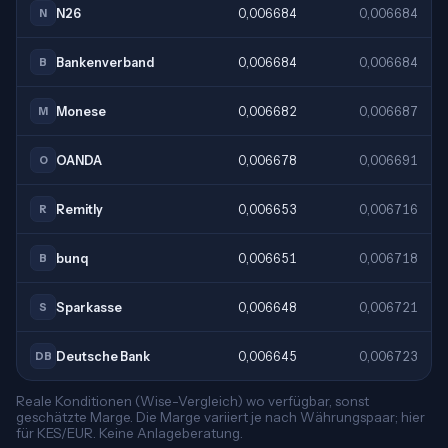
N26
0,006684
0,006684
N
Bankenverband
0,006684
0,006684
B
Monese
0,006682
0,006687
M
OANDA
0,006678
0,006691
O
Remitly
0,006653
0,006716
R
bunq
0,006651
0,006718
B
Sparkasse
0,006648
0,006721
S
Deutsche Bank
0,006645
0,006723
DB
Reale Konditionen (Wise-Vergleich) wo verfügbar, sonst
geschätzte Marge. Die Marge variiert je nach Währungspaar; hier
für KES/EUR. Keine Anlageberatung.