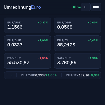
Umrechnung
Euro
☾
Live
+0,37%
+0,05%
EUR/USD
EUR/GBP
1,1566
0,8568
+1,00%
+0,48%
EUR/CHF
EUR/TL
0,9337
55,2123
-1,69%
+1,93%
BTC/EUR
XAU/EUR
55.530,87
3.760,65
0,05%
0,9337
+1,00%
182,16
+0,95%
EUR/CHF
EUR/JPY