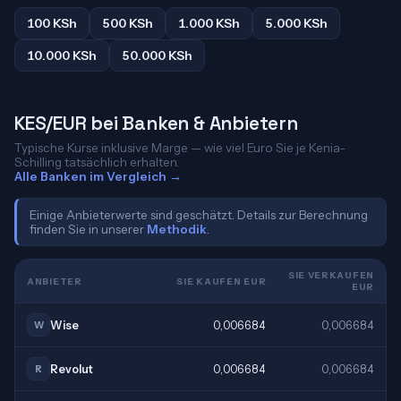
100 KSh
500 KSh
1.000 KSh
5.000 KSh
10.000 KSh
50.000 KSh
KES/EUR bei Banken & Anbietern
Typische Kurse inklusive Marge — wie viel Euro Sie je Kenia-
Schilling tatsächlich erhalten.
Alle Banken im Vergleich →
Einige Anbieterwerte sind geschätzt. Details zur Berechnung
finden Sie in unserer
Methodik
.
SIE VERKAUFEN
ANBIETER
SIE KAUFEN EUR
EUR
Wise
0,006684
0,006684
W
Revolut
0,006684
0,006684
R