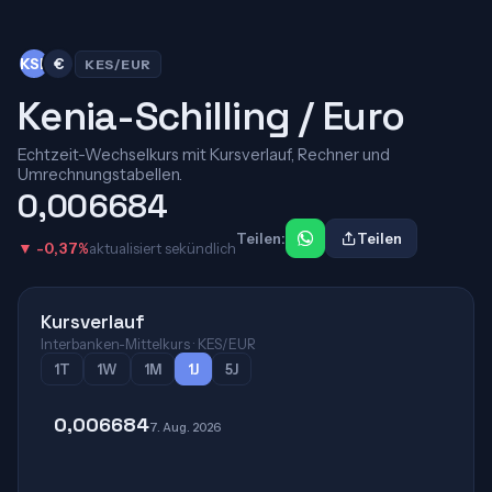
KSh
€
KES/EUR
Kenia-Schilling / Euro
Echtzeit-Wechselkurs mit Kursverlauf, Rechner und
Umrechnungstabellen.
0,006684
Teilen:
Teilen
▼ -0,37%
aktualisiert sekündlich
Kursverlauf
Interbanken-Mittelkurs · KES/EUR
1T
1W
1M
1J
5J
0,006684
7. Aug. 2026