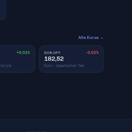
Alle Kurse →
+0,02%
EUR/JPY
-0,02%
182,52
he Lira
Euro – Japanischer Yen