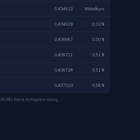
0,434612
Mittelkurs
0,434929
0,10 %
0,436667
0,50 %
0,436711
0,51 %
0,436728
0,51 %
0,437010
0,58 %
EUR/BD. Keine Anlageberatung.