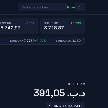
☾
Live
-1,30%
+0,79%
TC/EUR
XAU/EUR
55.742,93
3.718,87
7,7739
+0,02%
1,6160
-0,08%
EUR/CNY
EUR/CAD
EUR/SEK
900 EUR =
391,05
.د.ب
1 EUR =
0,434495
BD