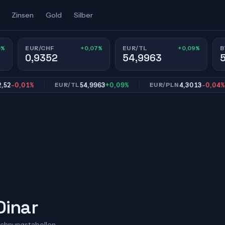
Zinsen
Gold
Silber
3%
+0,07%
+0,09%
EUR/CHF
EUR/TL
B
0,9352
54,9963
0,01%
54,9963
+0,09%
4,3013
-0,04%
EUR/TL
EUR/PLN
Dinar