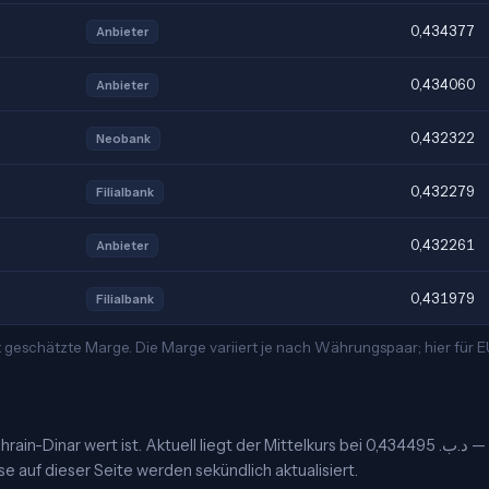
0,434377
Anbieter
0,434060
Anbieter
0,432322
Neobank
0,432279
Filialbank
0,432261
Anbieter
0,431979
Filialbank
 geschätzte Marge. Die Marge variiert je nach Währungspaar; hier für 
n-Dinar wert ist. Aktuell liegt der Mittelkurs bei 0,434495 .د.ب —
se auf dieser Seite werden sekündlich aktualisiert.