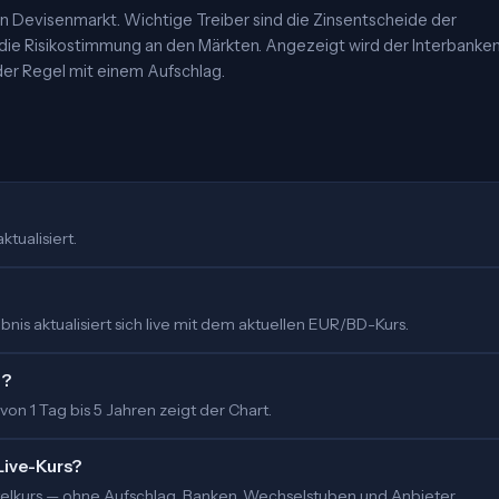
 Devisenmarkt. Wichtige Treiber sind die Zinsentscheide der
 die Risikostimmung an den Märkten. Angezeigt wird der Interbanke
er Regel mit einem Aufschlag.
tualisiert.
is aktualisiert sich live mit dem aktuellen EUR/BD-Kurs.
t?
 von 1 Tag bis 5 Jahren zeigt der Chart.
Live-Kurs?
ittelkurs — ohne Aufschlag. Banken, Wechselstuben und Anbieter