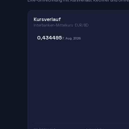
Live-Umrechnung mit Kursverlauf, Rechner und Umre
Kursverlauf
Interbanken-Mittelkurs · EUR/BD
0,434495
7. Aug. 2026