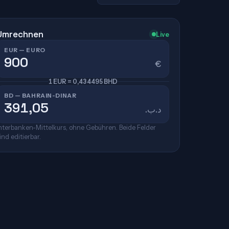
Umrechnen
Live
EUR — EURO
€
1 EUR = 0,434495 BHD
BD — BAHRAIN-DINAR
.د.ب
nterbanken-Mittelkurs, ohne Gebühren. Beide Felder
ind editierbar.