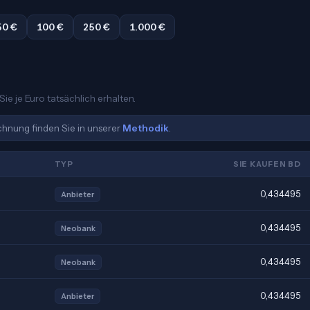
50 €
100 €
250 €
1.000 €
ie je Euro tatsächlich erhalten.
echnung finden Sie in unserer
Methodik
.
TYP
SIE KAUFEN BD
0,434495
Anbieter
0,434495
Neobank
0,434495
Neobank
0,434495
Anbieter