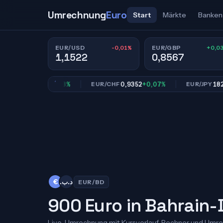
Umrechnung
Euro
Start
Märkte
Banken
-0,01%
+0,0
EUR/USD
EUR/GBP
1,1522
0,8567
0,8567
+0,03%
0,9352
+0,07%
182,52
-
BP
EUR/CHF
EUR/JPY
€
.د.ب
EUR/BD
900 Euro in Bahrain-