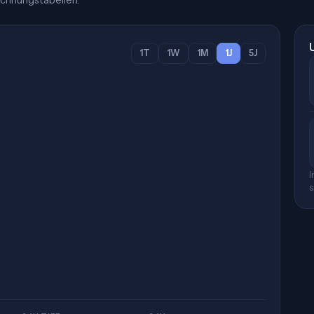
chnungstabellen.
1T
1W
1M
1J
5J
I
s