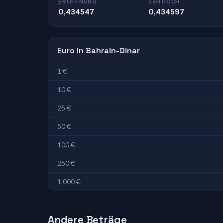
ERÖFFNUNG
24H HOCH
0,434547
0,434597
Euro in Bahrain-Dinar
1 €
10 €
25 €
50 €
100 €
250 €
1.000 €
Andere Beträge