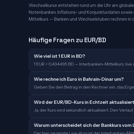
Wechselkurse entstehen rund um die Uhr am globalen
Notenbanken, Inflations- und Konjunkturdaten sowie
Mittelkurs — Banken und Wechselstuben rechnen in d
Häufige Fragen zu EUR/BD
Wie viel ist 1 EUR in BD?
1 EUR = 0,434495 BD — Interbanken-Mittelkurs, live ak
Wie rechne ich Euro in Bahrain-Dinar um?
Geben Sie den Betrag in den Rechner ein; das Ergebn
Wird der EUR/BD-Kurs in Echtzeit aktualisier
Ja, der Kurs wird sekündlich aktualisiert. Den Verlauf
Warum unterscheidet sich der Bankkurs vom 
Der hier gezeigte Live-Kurs ist der Interbanken-M