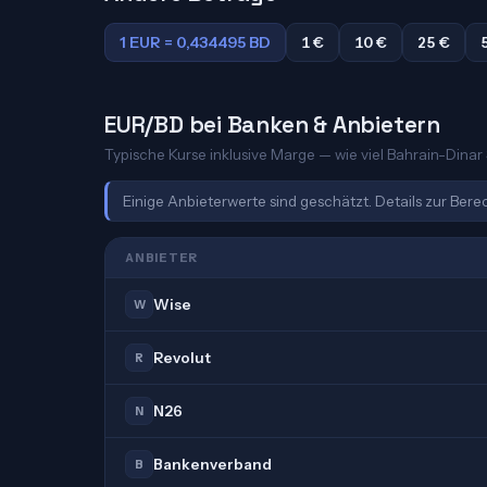
1 EUR = 0,434495 BD
1 €
10 €
25 €
EUR/BD bei Banken & Anbietern
Typische Kurse inklusive Marge — wie viel Bahrain-Dinar S
Einige Anbieterwerte sind geschätzt. Details zur Ber
ANBIETER
Wise
W
Revolut
R
N26
N
Bankenverband
B