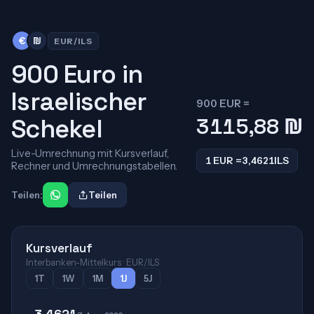
€
₪
EUR/ILS
900 Euro in
Israelischer
900 EUR =
Schekel
3115,88
₪
Live-Umrechnung mit Kursverlauf,
1 EUR =
3,4621
ILS
Rechner und Umrechnungstabellen.
Teilen:
Teilen
Kursverlauf
Interbanken-Mittelkurs · EUR/ILS
1T
1W
1M
1J
5J
3,4621