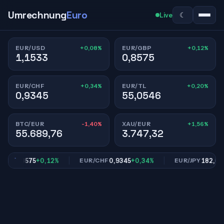
Umrechnung
Euro
☾
Live
+0,08%
+0,12%
EUR/USD
EUR/GBP
1,1533
0,8575
+0,34%
+0,20%
EUR/CHF
EUR/TL
0,9345
55,0546
-1,40%
+1,56%
BTC/EUR
XAU/EUR
55.689,76
3.747,32
0,8575
+0,12%
0,9345
+0,34%
182,60
+0
BP
EUR/CHF
EUR/JPY