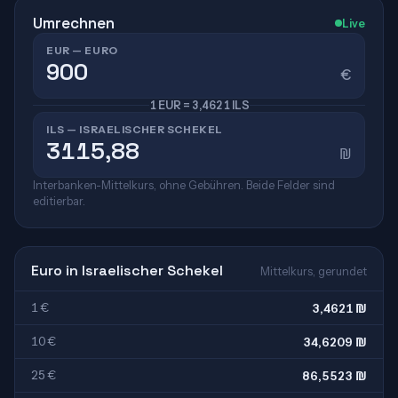
Umrechnen
Live
EUR — EURO
€
1 EUR = 3,4621 ILS
ILS — ISRAELISCHER SCHEKEL
₪
Interbanken-Mittelkurs, ohne Gebühren. Beide Felder sind
editierbar.
Euro in Israelischer Schekel
Mittelkurs, gerundet
1 €
3,4621 ₪
10 €
34,6209 ₪
25 €
86,5523 ₪