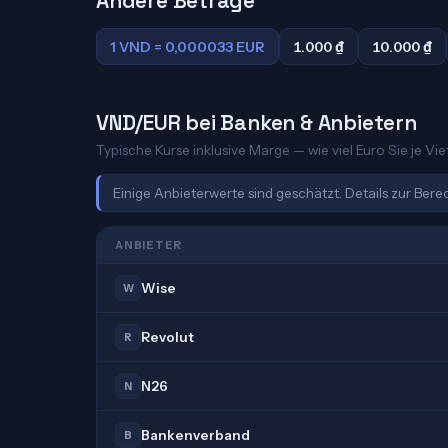
Andere Beträge
1 VND = 0,000033 EUR
1.000 ₫
10.000 ₫
VND/EUR bei Banken & Anbietern
Typische Kurse inklusive Marge — wie viel Euro Sie je V
Einige Anbieterwerte sind geschätzt. Details zur Ber
ANBIETER
Wise
W
Revolut
R
N26
N
Bankenverband
B