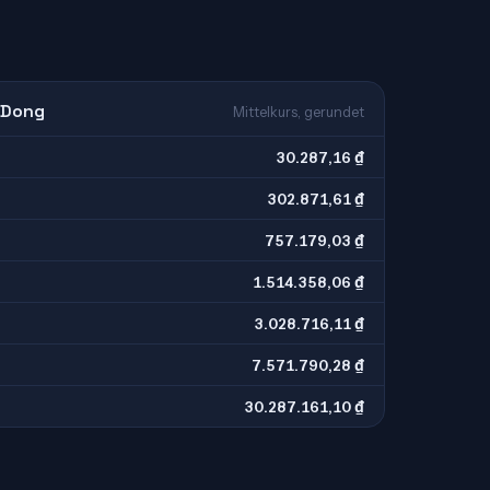
 Dong
Mittelkurs, gerundet
30.287,16 ₫
302.871,61 ₫
757.179,03 ₫
1.514.358,06 ₫
3.028.716,11 ₫
7.571.790,28 ₫
30.287.161,10 ₫