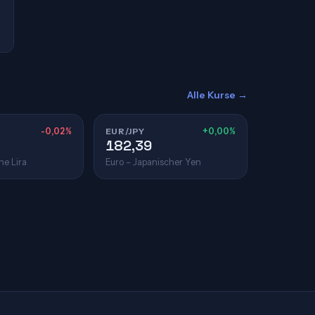
Alle Kurse →
-0,02%
EUR/JPY
+0,00%
182,39
he Lira
Euro – Japanischer Yen