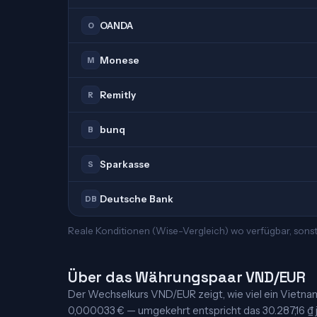
OANDA
O
Monese
M
Remitly
R
bunq
B
Sparkasse
S
Deutsche Bank
DB
Reale Konditionen (Wise-Vergleich) wo verfügbar, sons
Über das Währungspaar VND/EUR
Der Wechselkurs VND/EUR zeigt, wie viel ein Vietnames
0,000033 € — umgekehrt entspricht das 30.287,16 ₫ je 