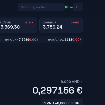
☾
Live
-1,32%
0,00%
TC/EUR
XAU/EUR
55.569,30
3.756,24
7,7989
0,00%
1,6113
0,00%
10,9
UR/CNY
EUR/CAD
EUR/SEK
9.000 VND =
0,297156
€
1 VND =
0,000033
EUR