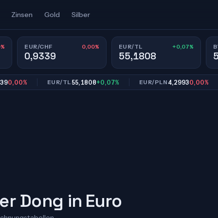
Zinsen
Gold
Silber
0%
0,00%
+0,07%
EUR/CHF
EUR/TL
B
0,9339
55,1808
00%
55,1808
+0,07%
4,2993
0,00%
EUR/TL
EUR/PLN
E
er Dong in Euro