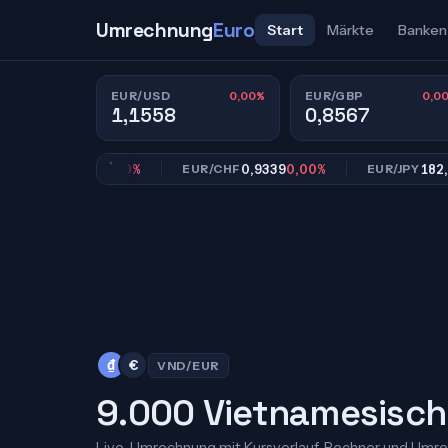
Umrechnung
Euro
Start
Märkte
Banken
0,00%
0,0
EUR/USD
EUR/GBP
1,1558
0,8567
0,8567
0,00%
0,9339
0,00%
182,39
0,
GBP
EUR/CHF
EUR/JPY
₫
€
VND/EUR
9.000 Vietnamesisch