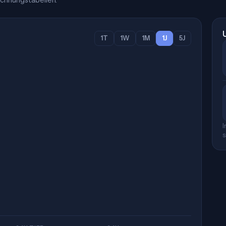
chnungstabellen.
1T
1W
1M
1J
5J
I
s