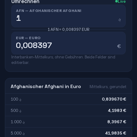
Umrechnen
Live
AFN — AFGHANISCHER AFGHANI
؋
1 AFN = 0,008397 EUR
EUR — EURO
€
Interbanken-Mittelkurs, ohne Gebühren. Beide Felder sind
editierbar.
Afghanischer Afghani in Euro
Mittelkurs, gerundet
100 ؋
0,839670 €
500 ؋
4,1983 €
1.000 ؋
8,3967 €
5.000 ؋
41,9835 €