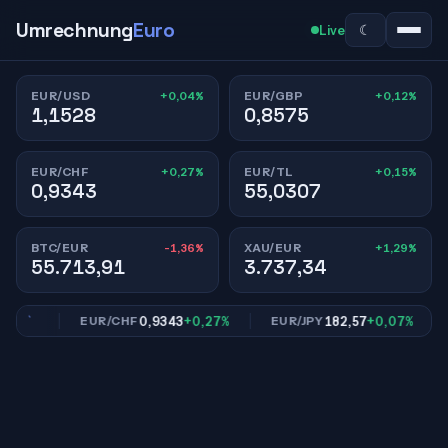
Umrechnung
Euro
☾
Live
+0,04%
+0,12%
EUR/USD
EUR/GBP
1,1528
0,8575
+0,27%
+0,15%
EUR/CHF
EUR/TL
0,9343
55,0307
-1,36%
+1,29%
BTC/EUR
XAU/EUR
55.713,91
3.737,34
12%
0,9343
+0,27%
182,57
+0,07%
EUR/CHF
EUR/JPY
E