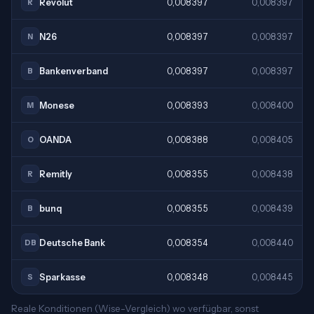
Revolut
0,008397
0,008397
R
N26
0,008397
0,008397
N
Bankenverband
0,008397
0,008397
B
Monese
0,008393
0,008400
M
OANDA
0,008388
0,008405
O
Remitly
0,008355
0,008438
R
bunq
0,008355
0,008439
B
Deutsche Bank
0,008354
0,008440
DB
Sparkasse
0,008348
0,008445
S
Reale Konditionen (Wise-Vergleich) wo verfügbar, sonst