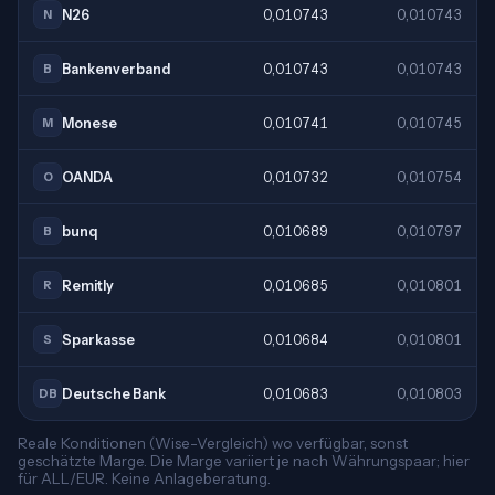
N26
0,010743
0,010743
N
Bankenverband
0,010743
0,010743
B
Monese
0,010741
0,010745
M
OANDA
0,010732
0,010754
O
bunq
0,010689
0,010797
B
Remitly
0,010685
0,010801
R
Sparkasse
0,010684
0,010801
S
Deutsche Bank
0,010683
0,010803
DB
Reale Konditionen (Wise-Vergleich) wo verfügbar, sonst
geschätzte Marge. Die Marge variiert je nach Währungspaar; hier
für ALL/EUR. Keine Anlageberatung.