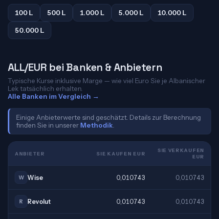
100 L
500 L
1.000 L
5.000 L
10.000 L
50.000 L
ALL/EUR bei Banken & Anbietern
Typische Kurse inklusive Marge — wie viel Euro Sie je Albanischer
Lek tatsächlich erhalten.
Alle Banken im Vergleich →
Einige Anbieterwerte sind geschätzt. Details zur Berechnung
finden Sie in unserer
Methodik
.
SIE VERKAUFEN
ANBIETER
SIE KAUFEN EUR
EUR
Wise
0,010743
0,010743
W
Revolut
0,010743
0,010743
R