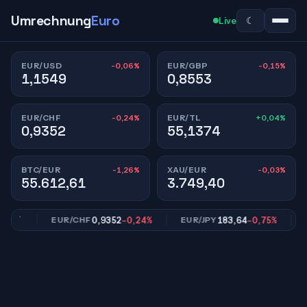
Umrechnung
Euro
☾
Live
-0,06%
-0,15%
EUR/USD
EUR/GBP
1,1549
0,8553
-0,24%
+0,04%
EUR/CHF
EUR/TL
0,9352
55,1374
-1,26%
-0,03%
BTC/EUR
XAU/EUR
55.612,61
3.749,40
15%
0,9352
-0,24%
183,64
-0,75%
EUR/CHF
EUR/JPY
EU