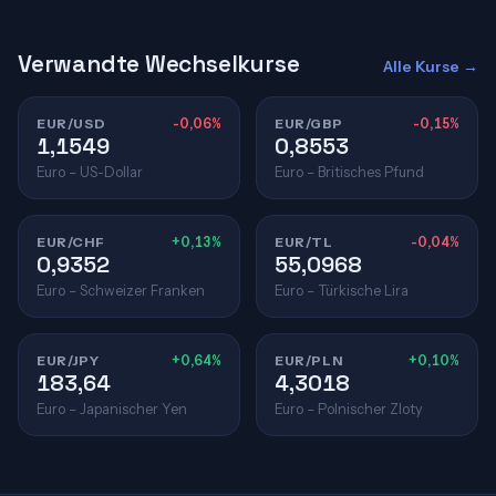
Verwandte Wechselkurse
Alle Kurse →
EUR/USD
-0,06%
EUR/GBP
-0,15%
1,1549
0,8553
Euro – US-Dollar
Euro – Britisches Pfund
EUR/CHF
+0,13%
EUR/TL
-0,04%
0,9352
55,0968
Euro – Schweizer Franken
Euro – Türkische Lira
EUR/JPY
+0,64%
EUR/PLN
+0,10%
183,64
4,3018
Euro – Japanischer Yen
Euro – Polnischer Zloty