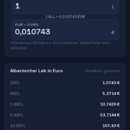
L
1 ALL = 0,010743 EUR
EUR — EURO
€
Interbanken-Mittelkurs, ohne Gebühren. Beide Felder sind
editierbar.
Albanischer Lek in Euro
Mittelkurs, gerundet
100 L
1,0743 €
500 L
5,3714 €
1.000 L
10,7429 €
5.000 L
53,7144 €
10.000 L
107,43 €