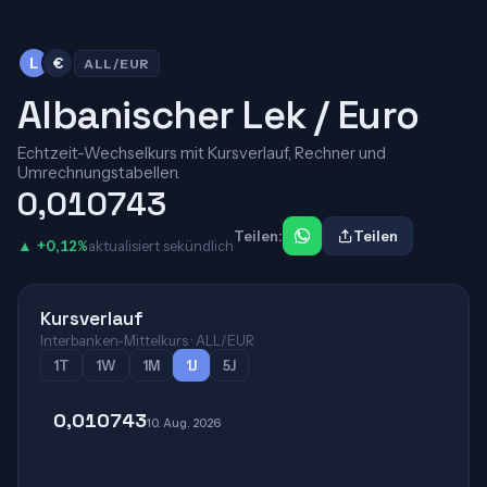
L
€
ALL/EUR
Albanischer Lek / Euro
Echtzeit-Wechselkurs mit Kursverlauf, Rechner und
Umrechnungstabellen.
0,010743
Teilen:
Teilen
▲ +0,12%
aktualisiert sekündlich
Kursverlauf
Interbanken-Mittelkurs · ALL/EUR
1T
1W
1M
1J
5J
0,010743
10. Aug. 2026