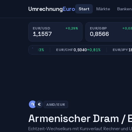
Umrechnung
Euro
Start
Märkte
Banken
+0,29%
+0,0
EUR/USD
EUR/GBP
1,1557
0,8566
0,8566
+0,03%
0,9340
+0,81%
182,32
/GBP
EUR/CHF
EUR/JPY
֏
€
AMD/EUR
Armenischer Dram / 
Echtzeit-Wechselkurs mit Kursverlauf, Rechner und 