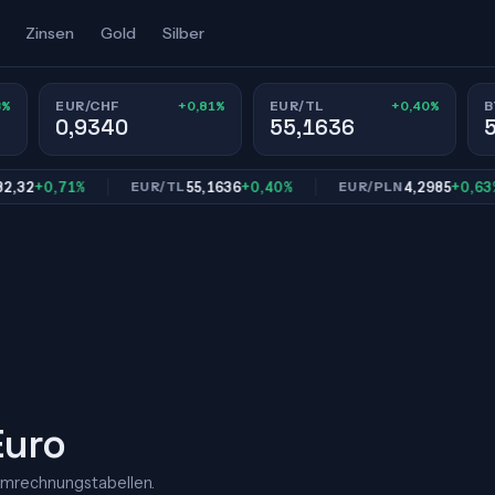
Zinsen
Gold
Silber
3%
+0,81%
+0,40%
EUR/CHF
EUR/TL
B
0,9340
55,1636
+0,71%
55,1636
+0,40%
4,2985
+0,63%
EUR/TL
EUR/PLN
Euro
Umrechnungstabellen.