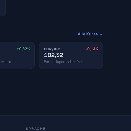
Alle Kurse →
+0,32%
EUR/JPY
-0,13%
182,32
he Lira
Euro – Japanischer Yen
SPRACHE