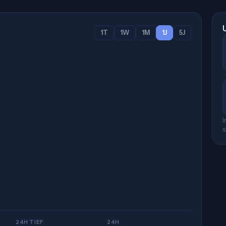
1T
1W
1M
1J
5J
I
s
24H TIEF
24H