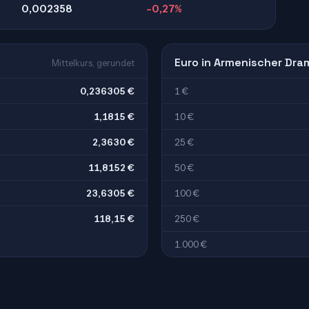
0,002358
-0,27%
Euro in Armenischer Dra
Mittelkurs, gerundet
0,236305 €
1 €
1,1815 €
10 €
2,3630 €
25 €
11,8152 €
50 €
23,6305 €
100 €
118,15 €
250 €
1.000 €