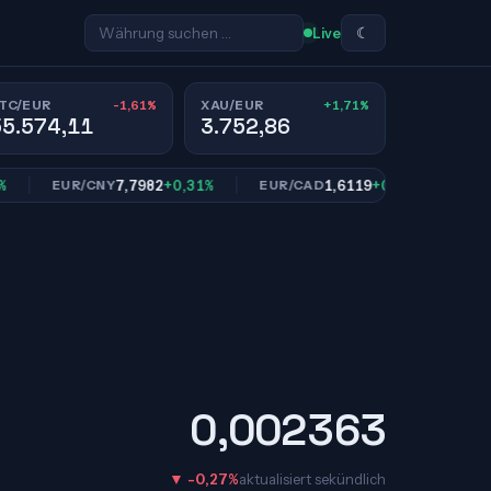
☾
Live
-1,61%
+1,71%
TC/EUR
XAU/EUR
55.574,11
3.752,86
7,7982
+0,31%
1,6119
+0,78%
EUR/CNY
EUR/CAD
EUR/SE
0,002363
▼ -0,27%
aktualisiert sekündlich