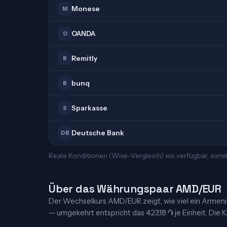
Monese
M
OANDA
O
Remitly
R
bunq
B
Sparkasse
S
Deutsche Bank
DB
Reale Konditionen (Wise-Vergleich) wo verfügbar, sons
Über das Währungspaar AMD/EUR
Der Wechselkurs AMD/EUR zeigt, wie viel ein Armenisc
— umgekehrt entspricht das 423,18 ֏ je Einheit. Die K