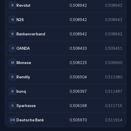
Revolut
0,508942
0,508942
R
N26
0,508942
0,508942
N
Bankenverband
0,508942
0,508942
B
OANDA
0,508433
0,509451
O
Monese
0,508225
0,509660
M
Remitly
0,506504
0,511380
R
bunq
0,506397
0,511487
B
Sparkasse
0,506168
0,511716
S
Deutsche Bank
0,505970
0,511914
DB