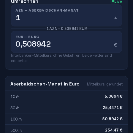
Umrechnen
Live
AZN — ASERBAIDSCHAN-MANAT
₼
1 AZN = 0,508942 EUR
EUR — EURO
€
Interbanken-Mittelkurs, ohne Gebühren. Beide Felder sind
editierbar.
Aserbaidschan-Manat in Euro
Mittelkurs, gerundet
5,0894 €
10 ₼
25,4471 €
50 ₼
50,8942 €
100 ₼
254,47 €
500 ₼