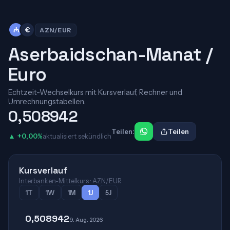
₼
€
AZN/EUR
Aserbaidschan-Manat /
Euro
Echtzeit-Wechselkurs mit Kursverlauf, Rechner und
Umrechnungstabellen.
0,508942
Teilen:
Teilen
▲ +0,00%
aktualisiert sekündlich
Kursverlauf
Interbanken-Mittelkurs · AZN/EUR
1T
1W
1M
1J
5J
0,508942
9. Aug. 2026