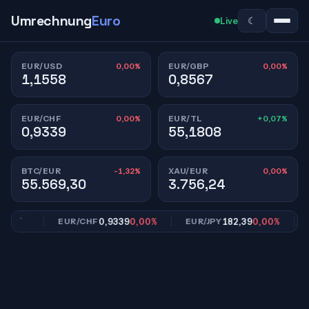
Umrechnung
Euro
☾
Live
0,00%
0,00%
EUR/USD
EUR/GBP
1,1558
0,8567
0,00%
+0,07%
EUR/CHF
EUR/TL
0,9339
55,1808
-1,32%
0,00%
BTC/EUR
XAU/EUR
55.569,30
3.756,24
,00%
0,9339
0,00%
182,39
0,00%
EUR/CHF
EUR/JPY
EU