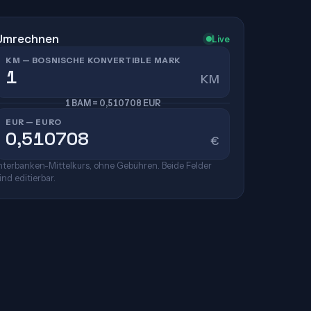
Umrechnen
Live
KM — BOSNISCHE KONVERTIBLE MARK
KM
1 BAM = 0,510708 EUR
EUR — EURO
€
nterbanken-Mittelkurs, ohne Gebühren. Beide Felder
ind editierbar.