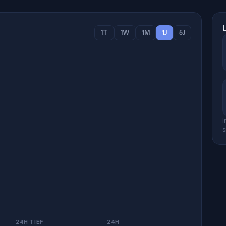
1T
1W
1M
1J
5J
I
s
24H TIEF
24H