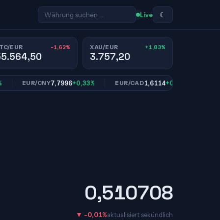
☾
Live
-1,62%
+1,83%
TC/EUR
XAU/EUR
55.564,50
3.757,20
7,7996
+0,33%
1,6114
+0,84%
EUR/CNY
EUR/CAD
EUR/SEK
0,510708
▼ -0,01%
aktualisiert sekündlich