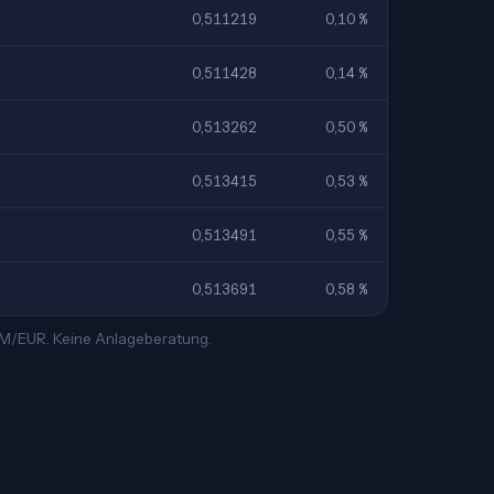
0,511219
0,10 %
0,511428
0,14 %
0,513262
0,50 %
0,513415
0,53 %
0,513491
0,55 %
0,513691
0,58 %
 KM/EUR. Keine Anlageberatung.