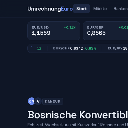
Umrechnung
Euro
Start
Märkte
Banken
+0,31%
+0,0
EUR/USD
EUR/GBP
1,1559
0,8565
0,8565
+0,01%
0,9342
+0,83%
182,40
GBP
EUR/CHF
EUR/JPY
KM
€
KM/EUR
Bosnische Konvertibl
Echtzeit-Wechselkurs mit Kursverlauf, Rechner und 