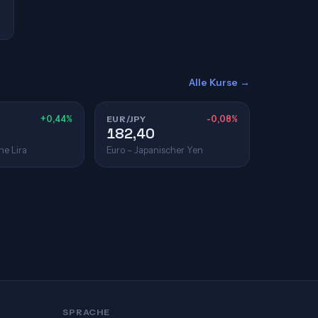
Alle Kurse →
+0,44%
EUR/JPY
-0,08%
182,40
he Lira
Euro – Japanischer Yen
SPRACHE