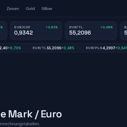
Zinsen
Gold
Silber
1%
+0,83%
+0,48%
EUR/CHF
EUR/TL
B
0,9342
55,2096
+0,70%
55,2096
+0,48%
4,2997
+0,64%
EUR/TL
EUR/PLN
e Mark / Euro
Umrechnungstabellen.