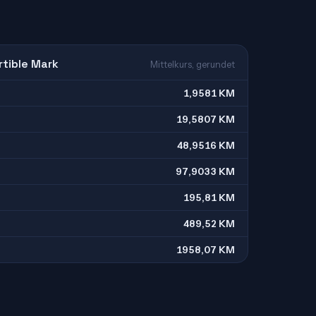
rtible Mark
Mittelkurs, gerundet
1,9581 KM
19,5807 KM
48,9516 KM
97,9033 KM
195,81 KM
489,52 KM
1958,07 KM