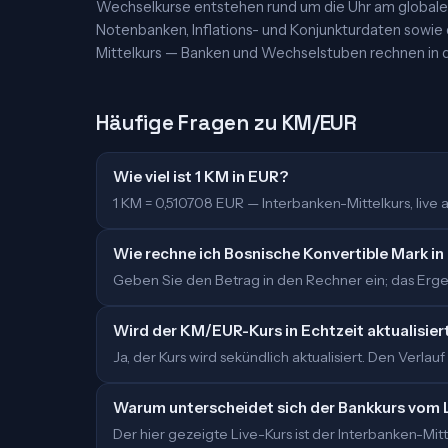
Wechselkurse entstehen rund um die Uhr am globalen
Notenbanken, Inflations- und Konjunkturdaten sowie
Mittelkurs — Banken und Wechselstuben rechnen in d
Häufige Fragen zu KM/EUR
Wie viel ist 1 KM in EUR?
1 KM = 0,510708 EUR — Interbanken-Mittelkurs, live ak
Wie rechne ich Bosnische Konvertible Mark in
Geben Sie den Betrag in den Rechner ein; das Ergeb
Wird der KM/EUR-Kurs in Echtzeit aktualisier
Ja, der Kurs wird sekündlich aktualisiert. Den Verlauf
Warum unterscheidet sich der Bankkurs vom 
Der hier gezeigte Live-Kurs ist der Interbanken-M