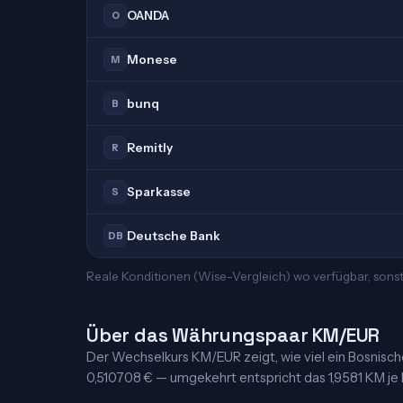
OANDA
O
Monese
M
bunq
B
Remitly
R
Sparkasse
S
Deutsche Bank
DB
Reale Konditionen (Wise-Vergleich) wo verfügbar, sons
Über das Währungspaar KM/EUR
Der Wechselkurs KM/EUR zeigt, wie viel ein Bosnische K
0,510708 € — umgekehrt entspricht das 1,9581 KM je Ei