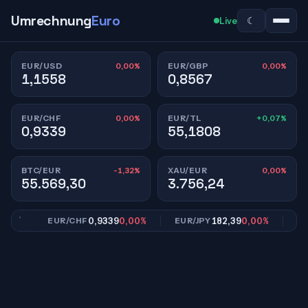
Umrechnung
Euro
☾
Live
0,00%
0,00%
EUR/USD
EUR/GBP
1,1558
0,8567
0,00%
+0,07%
EUR/CHF
EUR/TL
0,9339
55,1808
-1,32%
0,00%
BTC/EUR
XAU/EUR
55.569,30
3.756,24
0%
0,9339
0,00%
182,39
0,00%
EUR/CHF
EUR/JPY
EUR/