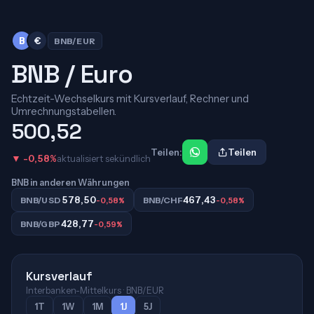
B
€
BNB/EUR
BNB / Euro
Echtzeit-Wechselkurs mit Kursverlauf, Rechner und
Umrechnungstabellen.
500,52
Teilen:
Teilen
▼ -0,58%
aktualisiert sekündlich
BNB in anderen Währungen
578,50
467,43
BNB/USD
-0,58%
BNB/CHF
-0,58%
428,77
BNB/GBP
-0,59%
Kursverlauf
Interbanken-Mittelkurs · BNB/EUR
1T
1W
1M
1J
5J