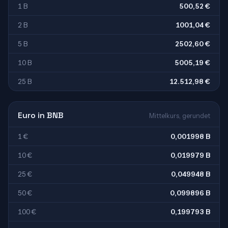
1 B
500,52 €
2 B
1001,04 €
5 B
2502,60 €
10 B
5005,19 €
25 B
12.512,98 €
Euro in BNB
Mittelkurs, gerundet
1 €
0,001998 B
10 €
0,019979 B
25 €
0,049948 B
50 €
0,099896 B
100 €
0,199793 B