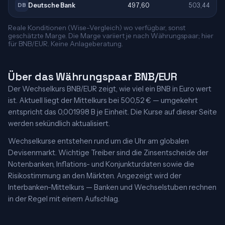
Deutsche Bank
497,60
503,44
DB
Reale Konditionen (Wise-Vergleich) wo verfügbar, sonst
geschätzte Marge. Die Marge variiert je nach Währungspaar; hier
für BNB/EUR. Keine Anlageberatung.
Über das Währungspaar BNB/EUR
Der Wechselkurs BNB/EUR zeigt, wie viel ein BNB in Euro wert
ist. Aktuell liegt der Mittelkurs bei 500,52 € — umgekehrt
entspricht das 0,001998 B je Einheit. Die Kurse auf dieser Seite
werden sekündlich aktualisiert.
Wechselkurse entstehen rund um die Uhr am globalen
Devisenmarkt. Wichtige Treiber sind die Zinsentscheide der
Notenbanken, Inflations- und Konjunkturdaten sowie die
Risikostimmung an den Märkten. Angezeigt wird der
Interbanken-Mittelkurs — Banken und Wechselstuben rechnen
in der Regel mit einem Aufschlag.