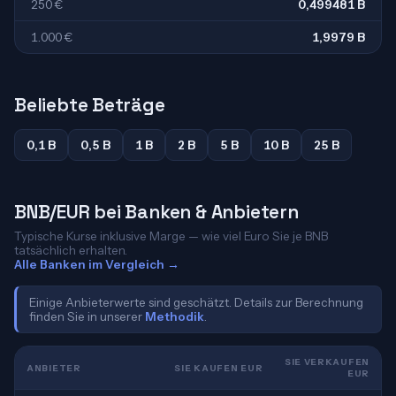
250 €
0,499481 B
1.000 €
1,9979 B
Beliebte Beträge
0,1 B
0,5 B
1 B
2 B
5 B
10 B
25 B
BNB/EUR bei Banken & Anbietern
Typische Kurse inklusive Marge — wie viel Euro Sie je BNB
tatsächlich erhalten.
Alle Banken im Vergleich →
Einige Anbieterwerte sind geschätzt. Details zur Berechnung
finden Sie in unserer
Methodik
.
SIE VERKAUFEN
ANBIETER
SIE KAUFEN EUR
EUR