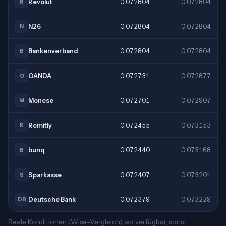
Revolut
0,072804
0,072804
R
N26
0,072804
0,072804
N
Bankenverband
0,072804
0,072804
B
OANDA
0,072731
0,072877
O
Monese
0,072701
0,072907
M
Remitly
0,072455
0,073153
R
bunq
0,072440
0,073168
B
Sparkasse
0,072407
0,073201
S
Deutsche Bank
0,072379
0,073229
DB
Reale Konditionen (Wise-Vergleich) wo verfügbar, sonst