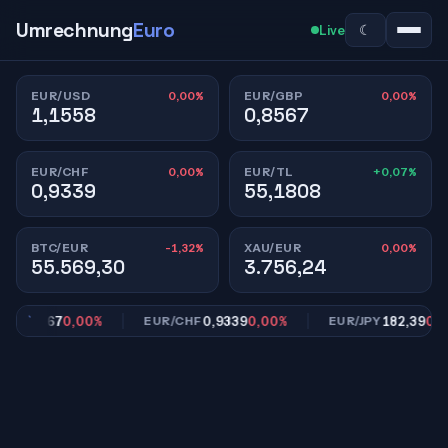
Umrechnung
Euro
☾
Live
0,00%
0,00%
EUR/USD
EUR/GBP
1,1558
0,8567
0,00%
+0,07%
EUR/CHF
EUR/TL
0,9339
55,1808
-1,32%
0,00%
BTC/EUR
XAU/EUR
55.569,30
3.756,24
0,8567
0,00%
0,9339
0,00%
182,39
0,00%
P
EUR/CHF
EUR/JPY