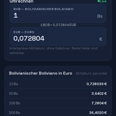
Umrechnen
Live
BOB — BOLIVIANISCHER BOLIVIANO
Bs
1 BOB = 0,072804 EUR
EUR — EURO
€
Interbanken-Mittelkurs, ohne Gebühren. Beide Felder sind
editierbar.
Bolivianischer Boliviano in Euro
Mittelkurs, gerundet
10 Bs
0,728039 €
50 Bs
3,6402 €
100 Bs
7,2804 €
500 Bs
36,4020 €