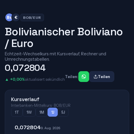
Bs
€
BOB/EUR
Bolivianischer Boliviano
/ Euro
Echtzeit-Wechselkurs mit Kursverlauf, Rechner und
Umrechnungstabellen.
0,072804
Teilen:
Teilen
▲ +0,00%
aktualisiert sekündlich
Kursverlauf
Interbanken-Mittelkurs · BOB/EUR
1T
1W
1M
1J
5J
0,072804
9. Aug. 2026