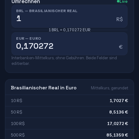
Umrechnen
Live
BRL — BRASILIANISCHER REAL
R$
1 BRL = 0,170272 EUR
EUR — EURO
€
Interbanken-Mittelkurs, ohne Gebühren. Beide Felder sind
editierbar.
Brasilianischer Real in Euro
Mittelkurs, gerundet
10 R$
1,7027 €
50 R$
8,5136 €
100 R$
17,0272 €
500 R$
85,1359 €