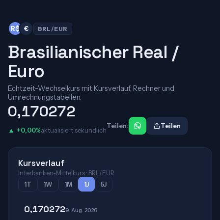
R$
€
BRL/EUR
Brasilianischer Real /
Euro
Echtzeit-Wechselkurs mit Kursverlauf, Rechner und
Umrechnungstabellen.
0,170272
Teilen:
Teilen
▲ +0,00%
aktualisiert sekündlich
Kursverlauf
Interbanken-Mittelkurs · BRL/EUR
1T
1W
1M
1J
5J
0,170272
9. Aug. 2026