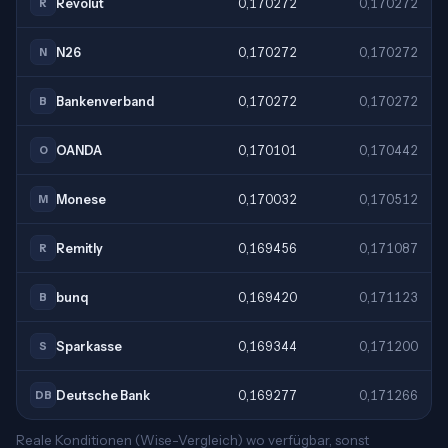
Revolut
0,170272
0,170272
R
N26
0,170272
0,170272
N
Bankenverband
0,170272
0,170272
B
OANDA
0,170101
0,170442
O
Monese
0,170032
0,170512
M
Remitly
0,169456
0,171087
R
bunq
0,169420
0,171123
B
Sparkasse
0,169344
0,171200
S
Deutsche Bank
0,169277
0,171266
DB
Reale Konditionen (Wise-Vergleich) wo verfügbar, sonst