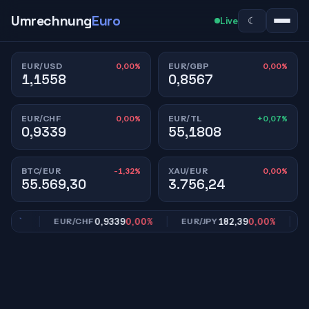
Umrechnung
Euro
☾
Live
0,00%
0,00%
EUR/USD
EUR/GBP
1,1558
0,8567
0,00%
+0,07%
EUR/CHF
EUR/TL
0,9339
55,1808
-1,32%
0,00%
BTC/EUR
XAU/EUR
55.569,30
3.756,24
00%
0,9339
0,00%
182,39
0,00%
EUR/CHF
EUR/JPY
EUR