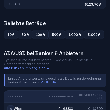
1.000 $
6123,70 ₳
Beliebte Beträge
10 ₳
50 ₳
100 ₳
500 ₳
1.000 ₳
5.000 ₳
ADA/USD bei Banken & Anbietern
Typische Kurse inklusive Marge — wie viel US-Dollar Sie je
Cardano tatsächlich erhalten.
Alle Banken im Vergleich →
Einige Anbieterwerte sind geschätzt. Details zur Berechnung
finden Sie in unserer
Methodik
.
SIE VERKAUFEN
ANBIETER
SIE KAUFEN USD
USD
Wise
0,163300
0,163300
W