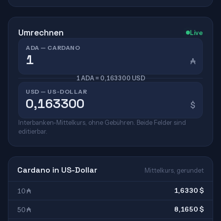
Umrechnen
Live
ADA — CARDANO
₳
1 ADA = 0,163300 USD
USD — US-DOLLAR
$
Interbanken-Mittelkurs, ohne Gebühren. Beide Felder sind
editierbar.
Cardano in US-Dollar
Mittelkurs, gerundet
1,6330 $
10 ₳
8,1650 $
50 ₳