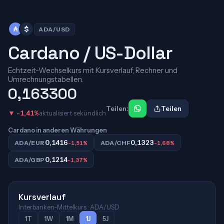
₳
$
ADA/USD
Cardano / US-Dollar
Echtzeit-Wechselkurs mit Kursverlauf, Rechner und
Umrechnungstabellen.
0,163300
Teilen:
Teilen
▼ -1,41%
aktualisiert sekündlich
Cardano in anderen Währungen
0,1416
0,1323
ADA/EUR
-1,51%
ADA/CHF
-1,68%
0,1214
ADA/GBP
-1,37%
Kursverlauf
Interbanken-Mittelkurs · ADA/USD
1T
1W
1M
1J
5J