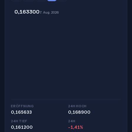
0,163300
7. Aug. 2026
ERÖFFNUNG
24H HOCH
0,165633
0,168900
24H TIEF
24H
0,161200
-1,41%