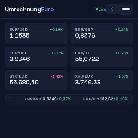
Umrechnung
Euro
☾
Live
+0,10%
+0,14%
EUR/USD
EUR/GBP
1,1535
0,8576
+0,37%
+0,23%
EUR/CHF
EUR/TL
0,9346
55,0722
-1,42%
+1,53%
BTC/EUR
XAU/EUR
55.680,10
3.746,33
14%
0,9346
+0,37%
182,62
+0,16%
EUR/CHF
EUR/JPY
E