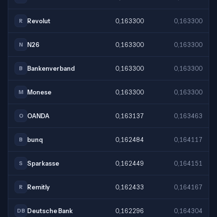
Revolut
0,163300
0,163300
R
N26
0,163300
0,163300
N
Bankenverband
0,163300
0,163300
B
Monese
0,163300
0,163300
M
OANDA
0,163137
0,163463
O
bunq
0,162484
0,164117
B
Sparkasse
0,162449
0,164151
S
Remitly
0,162433
0,164167
R
Deutsche Bank
0,162296
0,164304
DB