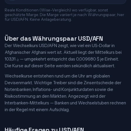
Reale Konditionen (Wise-Vergleich) wo verfügbar, sonst
geschätzte Marge. Die Marge variiert je nach Währungspaar; hier
für USD/AFN. Keine Anlageberatung.
Über das Währungspaar USD/AFN
Der Wechselkurs USD/AFN zeigt, wie viel ein US-Dollar in
Afghanischer Afghani wert ist. Aktuell liegt der Mittelkurs bei
103,31 ؋ — umgekehrt entspricht das 0,009680 $ je Einheit.
Die Kurse auf dieser Seite werden sekündlich aktualisiert.
Wechselkurse entstehen rund um die Uhr am globalen
Devisenmarkt. Wichtige Treiber sind die Zinsentscheide der
Notenbanken, Inflations- und Konjunkturdaten sowie die
Risikostimmung an den Märkten. Angezeigt wird der
Interbanken-Mittelkurs — Banken und Wechselstuben rechnen
in der Regel mit einem Aufschlag.
Häufige Fragen zu USD/AFN