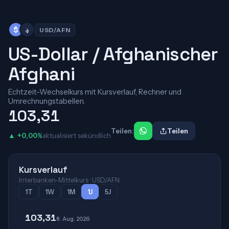
$
؋
USD/AFN
US-Dollar / Afghanischer
Afghani
Echtzeit-Wechselkurs mit Kursverlauf, Rechner und
Umrechnungstabellen.
103,31
Teilen:
Teilen
▲ +0,00%
aktualisiert sekündlich
Kursverlauf
Interbanken-Mittelkurs · USD/AFN
1T
1W
1M
1J
5J
103,31
8. Aug. 2026