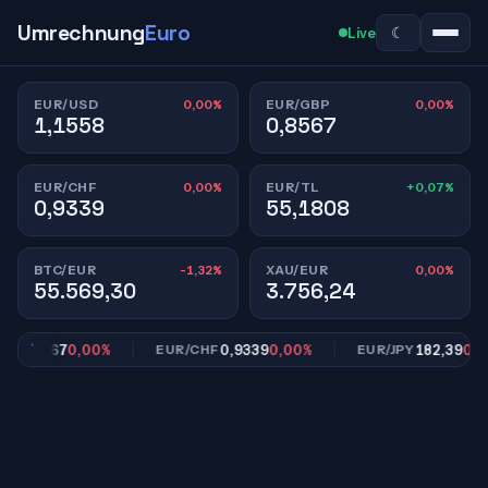
Umrechnung
Euro
☾
Live
0,00%
0,00%
EUR/USD
EUR/GBP
1,1558
0,8567
0,00%
+0,07%
EUR/CHF
EUR/TL
0,9339
55,1808
-1,32%
0,00%
BTC/EUR
XAU/EUR
55.569,30
3.756,24
0,8567
0,00%
0,9339
0,00%
182,39
0,00%
EUR/CHF
EUR/JPY