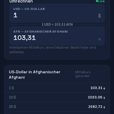
Umrechnen
Live
USD — US-DOLLAR
$
1 USD = 103,31 AFN
AFN — AFGHANISCHER AFGHANI
؋
Interbanken-Mittelkurs, ohne Gebühren. Beide Felder sind
editierbar.
US-Dollar in Afghanischer
Mittelkurs,
gerundet
Afghani
1 $
103,31 ؋
10 $
1033,09 ؋
25 $
2582,72 ؋