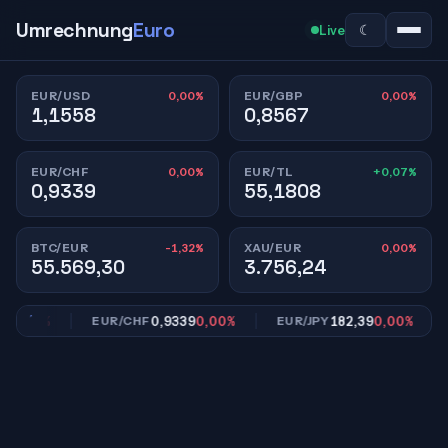
Umrechnung
Euro
☾
Live
0,00%
0,00%
EUR/USD
EUR/GBP
1,1558
0,8567
0,00%
+0,07%
EUR/CHF
EUR/TL
0,9339
55,1808
-1,32%
0,00%
BTC/EUR
XAU/EUR
55.569,30
3.756,24
0,00%
0,9339
0,00%
182,39
0,00%
EUR/CHF
EUR/JPY
E