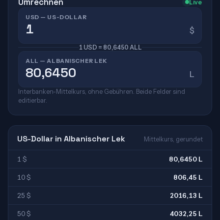
Umrechnen
Live
USD — US-DOLLAR
$
1 USD = 80,6450 ALL
ALL — ALBANISCHER LEK
L
Interbanken-Mittelkurs, ohne Gebühren. Beide Felder sind
editierbar.
US-Dollar in Albanischer Lek
Mittelkurs, gerundet
1 $
80,6450 L
10 $
806,45 L
25 $
2016,13 L
50 $
4032,25 L