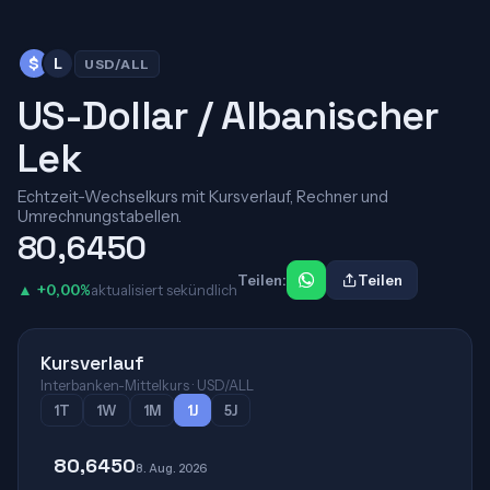
$
L
USD/ALL
US-Dollar / Albanischer
Lek
Echtzeit-Wechselkurs mit Kursverlauf, Rechner und
Umrechnungstabellen.
80,6450
Teilen:
Teilen
▲ +0,00%
aktualisiert sekündlich
Kursverlauf
Interbanken-Mittelkurs · USD/ALL
1T
1W
1M
1J
5J
80,6450
8. Aug. 2026