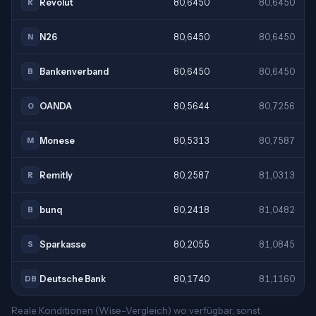
Revolut
80,6450
80,6450
R
N26
80,6450
80,6450
N
Bankenverband
80,6450
80,6450
B
OANDA
80,5644
80,7256
O
Monese
80,5313
80,7587
M
Remitly
80,2587
81,0313
R
bunq
80,2418
81,0482
B
Sparkasse
80,2055
81,0845
S
Deutsche Bank
80,1740
81,1160
DB
Reale Konditionen (Wise-Vergleich) wo verfügbar, sonst