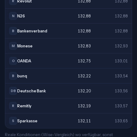
Revolut
132,88
132,88
R
N26
132,88
132,88
N
Bankenverband
132,88
132,88
B
Monese
132,83
132,93
M
OANDA
132,75
133,01
O
bunq
132,22
133,54
B
Deutsche Bank
132,20
133,56
DB
Remitly
132,19
133,57
R
Sparkasse
132,11
133,65
S
Reale Konditionen (Wise-Vergleich) wo verfügbar, sonst