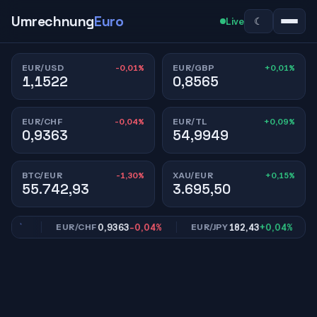
Umrechnung
Euro
☾
Live
-0,01%
+0,01%
EUR/USD
EUR/GBP
1,1522
0,8565
-0,04%
+0,09%
EUR/CHF
EUR/TL
0,9363
54,9949
-1,30%
+0,15%
BTC/EUR
XAU/EUR
55.742,93
3.695,50
01%
0,9363
-0,04%
182,43
+0,04%
EUR/CHF
EUR/JPY
E