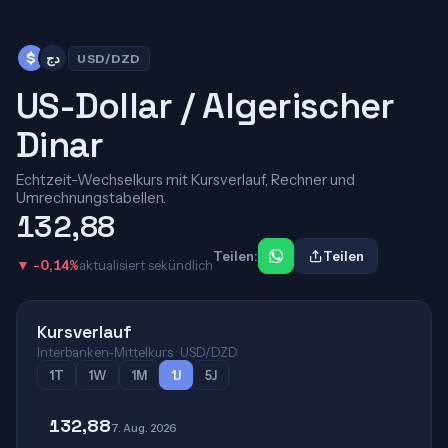
$
دج
USD/DZD
US-Dollar / Algerischer
Dinar
Echtzeit-Wechselkurs mit Kursverlauf, Rechner und
Umrechnungstabellen.
132,88
Teilen:
Teilen
▼ -0,14%
aktualisiert sekündlich
Kursverlauf
Interbanken-Mittelkurs · USD/DZD
1T
1W
1M
1J
5J
132,88
7. Aug. 2026