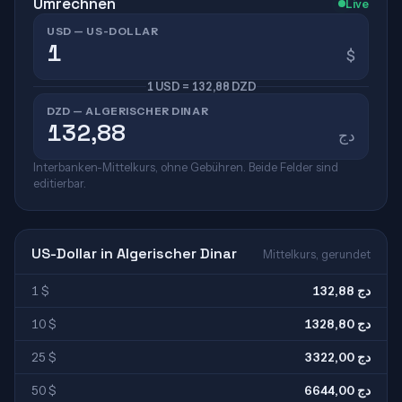
Umrechnen
Live
USD — US-DOLLAR
$
1 USD = 132,88 DZD
DZD — ALGERISCHER DINAR
دج
Interbanken-Mittelkurs, ohne Gebühren. Beide Felder sind
editierbar.
US-Dollar in Algerischer Dinar
Mittelkurs, gerundet
1 $
132,88 دج
10 $
1328,80 دج
25 $
3322,00 دج
50 $
6644,00 دج