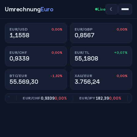
Umrechnung
Euro
☾
Live
0,00%
0,00%
EUR/USD
EUR/GBP
1,1558
0,8567
0,00%
+0,07%
EUR/CHF
EUR/TL
0,9339
55,1808
-1,32%
0,00%
BTC/EUR
XAU/EUR
55.569,30
3.756,24
0%
0,9339
0,00%
182,39
0,00%
EUR/CHF
EUR/JPY
EUR