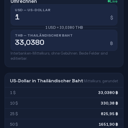
Umrechnen
Live
USD — US-DOLLAR
$
1 USD = 33,0380 THB
THB — THAILÄNDISCHER BAHT
฿
Interbanken-Mittelkurs, ohne Gebühren. Beide Felder sind
editierbar.
US-Dollar in Thailändischer Baht
Mittelkurs, gerundet
1 $
33,0380 ฿
10 $
330,38 ฿
25 $
825,95 ฿
50 $
1651,90 ฿