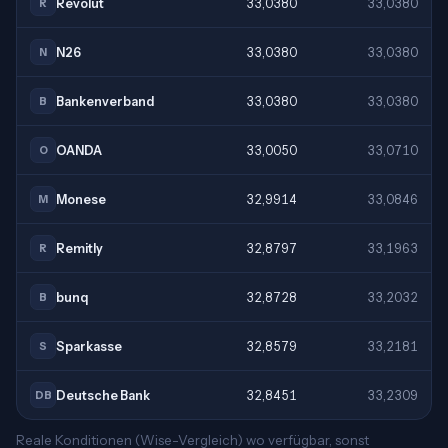
Revolut
33,0380
33,0380
R
N26
33,0380
33,0380
N
Bankenverband
33,0380
33,0380
B
OANDA
33,0050
33,0710
O
Monese
32,9914
33,0846
M
Remitly
32,8797
33,1963
R
bunq
32,8728
33,2032
B
Sparkasse
32,8579
33,2181
S
Deutsche Bank
32,8451
33,2309
DB
Reale Konditionen (Wise-Vergleich) wo verfügbar, sonst