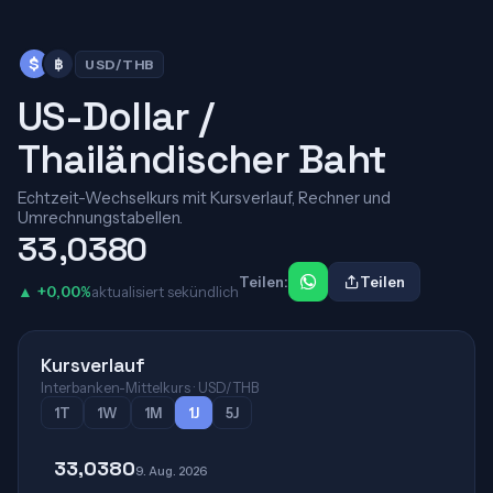
$
฿
USD/THB
US-Dollar /
Thailändischer Baht
Echtzeit-Wechselkurs mit Kursverlauf, Rechner und
Umrechnungstabellen.
33,0380
Teilen:
Teilen
▲ +0,00%
aktualisiert sekündlich
Kursverlauf
Interbanken-Mittelkurs · USD/THB
1T
1W
1M
1J
5J
33,0380
9. Aug. 2026