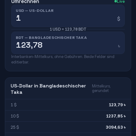
Umrechnen
Live
USD — US-DOLLAR
$
1 USD = 123,78 BDT
BDT — BANGLADESCHISCHER TAKA
৳
Interbanken-Mittelkurs, ohne Gebühren. Beide Felder sind
editierbar.
US-Dollar in Bangladeschischer
Mittelkurs,
gerundet
Taka
1 $
123,79 ৳
10 $
1237,85 ৳
25 $
3094,63 ৳