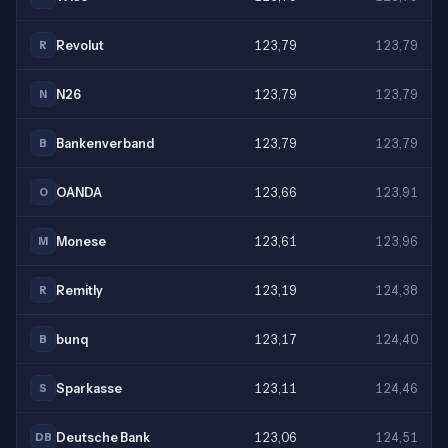
Revolut
123,79
123,79
R
N26
123,79
123,79
N
Bankenverband
123,79
123,79
B
OANDA
123,66
123,91
O
Monese
123,61
123,96
M
Remitly
123,19
124,38
R
bunq
123,17
124,40
B
Sparkasse
123,11
124,46
S
Deutsche Bank
123,06
124,51
DB