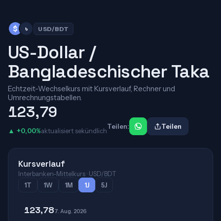
৳
$
USD/BDT
US-Dollar /
Bangladeschischer Taka
Echtzeit-Wechselkurs mit Kursverlauf, Rechner und
Umrechnungstabellen.
123,79
Teilen:
Teilen
▲ +0,00%
aktualisiert sekündlich
Kursverlauf
Interbanken-Mittelkurs · USD/BDT
1T
1W
1M
1J
5J
123,78
7. Aug. 2026