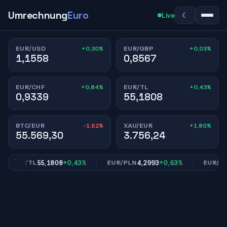
Umrechnung
Euro
☾
Live
+0,30%
+0,03%
EUR/USD
EUR/GBP
1,1558
0,8567
+0,84%
+0,43%
EUR/CHF
EUR/TL
0,9339
55,1808
-1,62%
+1,80%
BTC/EUR
XAU/EUR
55.569,30
3.756,24
55,1808
+0,43%
4,2993
+0,63%
EUR/TL
EUR/PLN
EUR/CNY