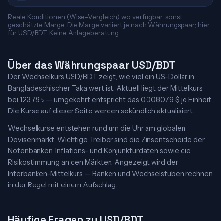
Reale Konditionen (Wise-Vergleich) wo verfügbar, sonst
geschätzte Marge. Die Marge variiert je nach Währungspaar; hier
für USD/BDT. Keine Anlageberatung.
Über das Währungspaar USD/BDT
Der Wechselkurs USD/BDT zeigt, wie viel ein US-Dollar in
Bangladeschischer Taka wert ist. Aktuell liegt der Mittelkurs
bei 123,79 ৳ — umgekehrt entspricht das 0,008079 $ je Einheit.
Die Kurse auf dieser Seite werden sekündlich aktualisiert.
Wechselkurse entstehen rund um die Uhr am globalen
Devisenmarkt. Wichtige Treiber sind die Zinsentscheide der
Notenbanken, Inflations- und Konjunkturdaten sowie die
Risikostimmung an den Märkten. Angezeigt wird der
Interbanken-Mittelkurs — Banken und Wechselstuben rechnen
in der Regel mit einem Aufschlag.
Häufige Fragen zu USD/BDT