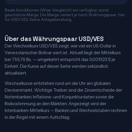
Reale Konditionen (Wise-Vergleich) wo verfügbar, sonst
geschätzte Marge. Die Marge variiert je nach Währungspaar; hier
für USD/VES. Keine Anlageberatung.
Über das Währungspaar USD/VES
Der Wechselkurs USD/VES zeigt, wie viel ein US-Dollar in
Venezolanischer Bolívar wert ist. Aktuell liegt der Mittelkurs
bei 755,76 Bs. — umgekehrt entspricht das 0,001323 $ je
Einheit. Die Kurse auf dieser Seite werden sekündlich
aktualisiert.
Wechselkurse entstehen rund um die Uhr am globalen
Devisenmarkt. Wichtige Treiber sind die Zinsentscheide der
Notenbanken, Inflations- und Konjunkturdaten sowie die
Risikostimmung an den Märkten. Angezeigt wird der
Interbanken-Mittelkurs — Banken und Wechselstuben rechnen
in der Regel mit einem Aufschlag.