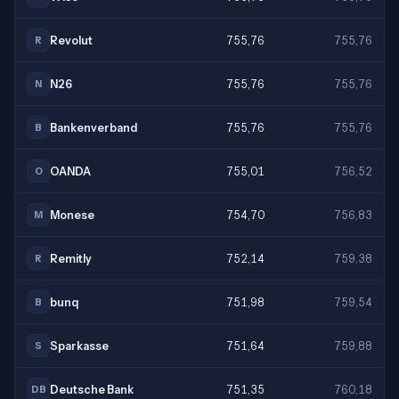
Revolut
755,76
755,76
R
N26
755,76
755,76
N
Bankenverband
755,76
755,76
B
OANDA
755,01
756,52
O
Monese
754,70
756,83
M
Remitly
752,14
759,38
R
bunq
751,98
759,54
B
Sparkasse
751,64
759,88
S
Deutsche Bank
751,35
760,18
DB