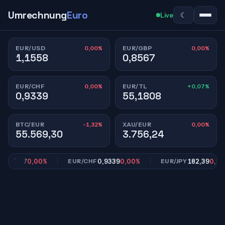
Umrechnung
Euro
☾
Live
0,00%
0,00%
EUR/USD
EUR/GBP
1,1558
0,8567
0,00%
+0,07%
EUR/CHF
EUR/TL
0,9339
55,1808
-1,32%
0,00%
BTC/EUR
XAU/EUR
55.569,30
3.756,24
0,8567
0,00%
0,9339
0,00%
182,39
0,00%
EUR/CHF
EUR/JPY