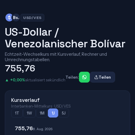
$
Bs.
USD/VES
US-Dollar /
Venezolanischer Bolívar
Echtzeit-Wechselkurs mit Kursverlauf, Rechner und
Umrechnungstabellen.
755,76
Teilen:
Teilen
▲ +0,00%
aktualisiert sekündlich
Kursverlauf
Interbanken-Mittelkurs · USD/VES
1T
1W
1M
1J
5J
755,76
8. Aug. 2026