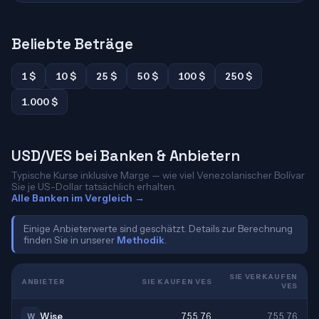
Beliebte Beträge
1 $
10 $
25 $
50 $
100 $
250 $
1.000 $
USD/VES bei Banken & Anbietern
Typische Kurse inklusive Marge — wie viel Venezolanischer Bolívar
Sie je US-Dollar tatsächlich erhalten.
Alle Banken im Vergleich →
Einige Anbieterwerte sind geschätzt. Details zur Berechnung
finden Sie in unserer
Methodik
.
SIE VERKAUFEN
ANBIETER
SIE KAUFEN VES
VES
Wise
755,76
755,76
W