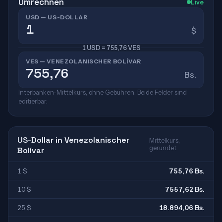
Umrechnen
Live
USD — US-DOLLAR
$
1 USD = 755,76 VES
VES — VENEZOLANISCHER BOLÍVAR
Bs.
Interbanken-Mittelkurs, ohne Gebühren. Beide Felder sind
editierbar.
US-Dollar in Venezolanischer
Mittelkurs,
gerundet
Bolívar
1 $
755,76 Bs.
10 $
7557,62 Bs.
25 $
18.894,06 Bs.