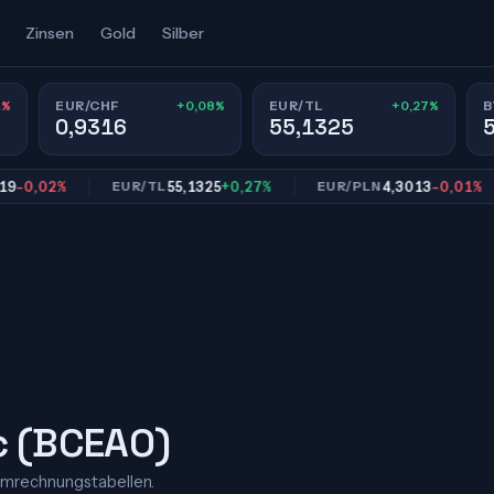
Zinsen
Gold
Silber
1%
+0,08%
+0,27%
EUR/CHF
EUR/TL
B
0,9316
55,1325
,02%
55,1325
+0,27%
4,3013
-0,01%
EUR/TL
EUR/PLN
c (BCEAO)
Umrechnungstabellen.