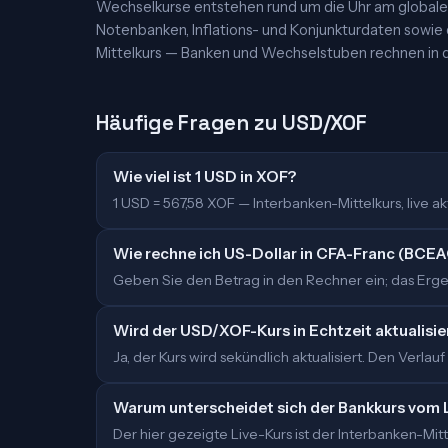
Wechselkurse entstehen rund um die Uhr am globalen
Notenbanken, Inflations- und Konjunkturdaten sowie
Mittelkurs — Banken und Wechselstuben rechnen in d
Häufige Fragen zu USD/XOF
Wie viel ist 1 USD in XOF?
1 USD = 567,58 XOF — Interbanken-Mittelkurs, live akt
Wie rechne ich US-Dollar in CFA-Franc (BCE
Geben Sie den Betrag in den Rechner ein; das Ergeb
Wird der USD/XOF-Kurs in Echtzeit aktualisie
Ja, der Kurs wird sekündlich aktualisiert. Den Verlauf
Warum unterscheidet sich der Bankkurs vom 
Der hier gezeigte Live-Kurs ist der Interbanken-M