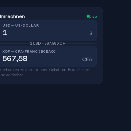
Umrechnen
Live
USD — US-DOLLAR
$
1 USD = 567,58 XOF
XOF — CFA-FRANC (BCEAO)
CFA
nterbanken-Mittelkurs, ohne Gebühren. Beide Felder
ind editierbar.