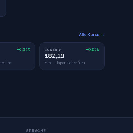
Alle Kurse →
+0,04%
EUR/JPY
+0,02%
182,19
he Lira
Euro – Japanischer Yen
SPRACHE