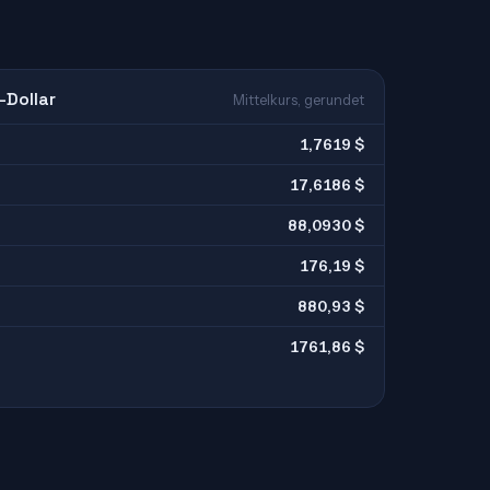
-Dollar
Mittelkurs, gerundet
1,7619 $
17,6186 $
88,0930 $
176,19 $
880,93 $
1761,86 $