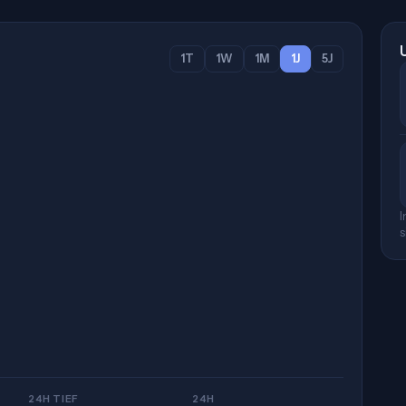
1T
1W
1M
1J
5J
I
s
24H TIEF
24H