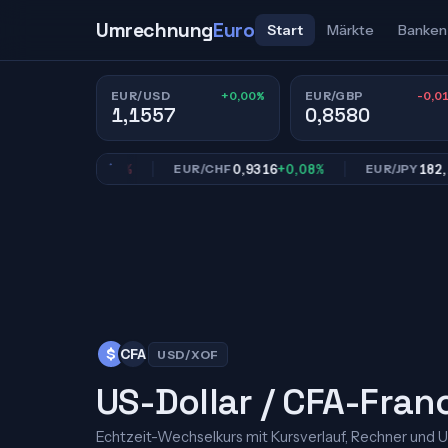
Umrechnung
Euro
Start
Märkte
Banken
+0,00%
-0,0
EUR/USD
EUR/GBP
1,1557
0,8580
0,8580
-0,01%
0,9316
+0,08%
182,19
-0
P
EUR/CHF
EUR/JPY
$
CFA
USD/XOF
US-Dollar / CFA-Fran
Echtzeit-Wechselkurs mit Kursverlauf, Rechner und 