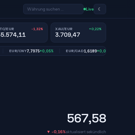
☾
Live
-1,32%
+0,22%
TC/EUR
XAU/EUR
55.574,11
3.709,47
7,7975
+0,05%
1,6189
+0,01%
10
EUR/CNY
EUR/CAD
EUR/SEK
567,58
▼ -0,16%
aktualisiert sekündlich