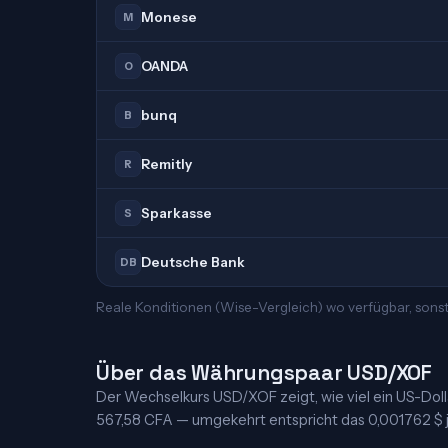
Monese
M
OANDA
O
bunq
B
Remitly
R
Sparkasse
S
Deutsche Bank
DB
Reale Konditionen (Wise-Vergleich) wo verfügbar, sonst
Über das Währungspaar USD/XOF
Der Wechselkurs USD/XOF zeigt, wie viel ein US-Dollar
567,58 CFA — umgekehrt entspricht das 0,001762 $ je 