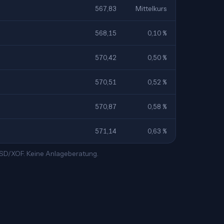
567,83
Mittelkurs
568,15
0,10 %
570,42
0,50 %
570,51
0,52 %
570,87
0,58 %
571,14
0,63 %
 USD/XOF. Keine Anlageberatung.