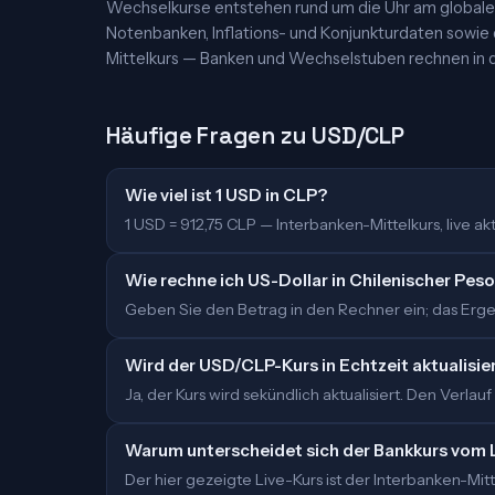
Wechselkurse entstehen rund um die Uhr am globalen
Notenbanken, Inflations- und Konjunkturdaten sowie
Mittelkurs — Banken und Wechselstuben rechnen in d
Häufige Fragen zu USD/CLP
Wie viel ist 1 USD in CLP?
1 USD = 912,75 CLP — Interbanken-Mittelkurs, live aktu
Wie rechne ich US-Dollar in Chilenischer Pes
Geben Sie den Betrag in den Rechner ein; das Ergebn
Wird der USD/CLP-Kurs in Echtzeit aktualisie
Ja, der Kurs wird sekündlich aktualisiert. Den Verlauf
Warum unterscheidet sich der Bankkurs vom 
Der hier gezeigte Live-Kurs ist der Interbanken-M