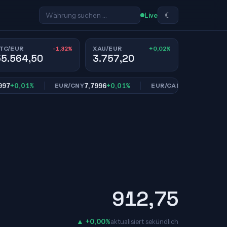
☾
Live
-1,32%
+0,02%
TC/EUR
XAU/EUR
55.564,50
3.757,20
,01%
7,7996
+0,01%
1,6114
+0,01%
EUR/CNY
EUR/CAD
912,75
▲ +0,00%
aktualisiert sekündlich