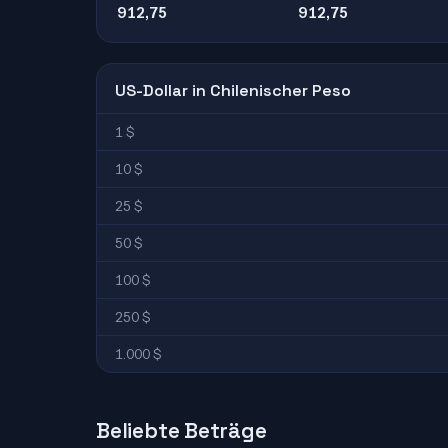
912,75
912,75
US-Dollar in Chilenischer Peso
1 $
10 $
25 $
50 $
100 $
250 $
1.000 $
Beliebte Beträge