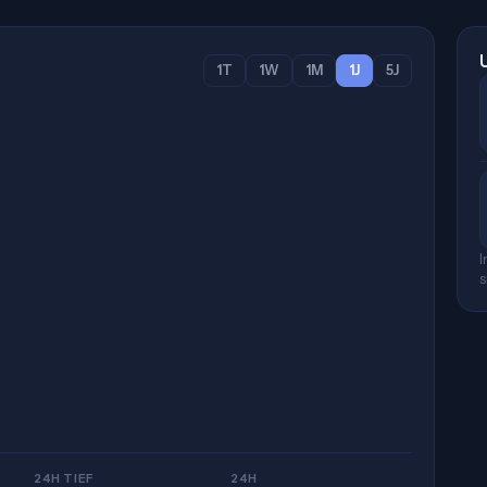
1T
1W
1M
1J
5J
I
s
24H TIEF
24H