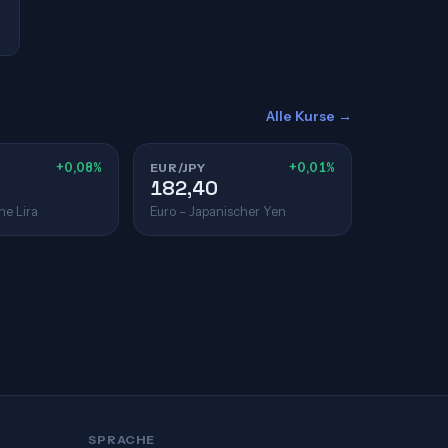
Alle Kurse →
+0,08%
EUR/JPY
+0,01%
182,40
he Lira
Euro – Japanischer Yen
SPRACHE