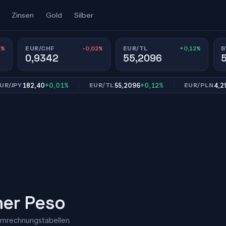
Zinsen
Gold
Silber
2%
-0,02%
+0,12%
EUR/CHF
EUR/TL
B
0,9342
55,2096
182,40
+0,01%
55,2096
+0,12%
4,2997
+0
PY
EUR/TL
EUR/PLN
her Peso
Umrechnungstabellen.