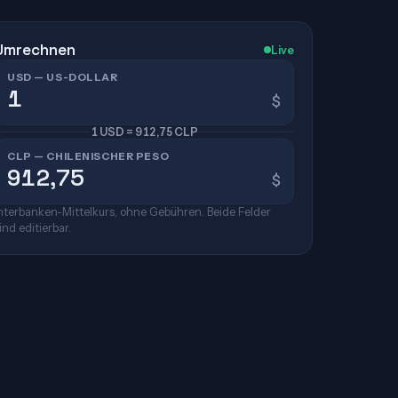
Umrechnen
Live
USD — US-DOLLAR
$
1 USD = 912,75 CLP
CLP — CHILENISCHER PESO
$
nterbanken-Mittelkurs, ohne Gebühren. Beide Felder
ind editierbar.