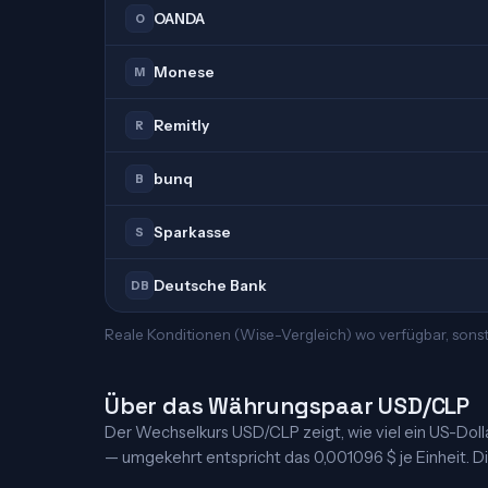
OANDA
O
Monese
M
Remitly
R
bunq
B
Sparkasse
S
Deutsche Bank
DB
Reale Konditionen (Wise-Vergleich) wo verfügbar, sonst
Über das Währungspaar USD/CLP
Der Wechselkurs USD/CLP zeigt, wie viel ein US-Dollar 
— umgekehrt entspricht das 0,001096 $ je Einheit. Die