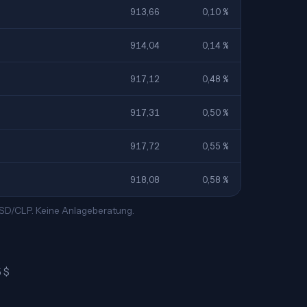
913,66
0,10 %
914,04
0,14 %
917,12
0,48 %
917,31
0,50 %
917,72
0,55 %
918,08
0,58 %
 USD/CLP. Keine Anlageberatung.
5 $