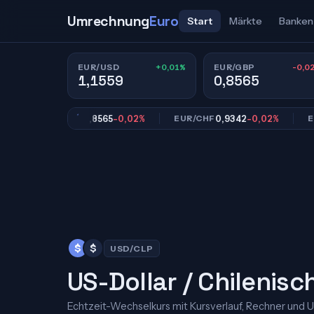
Umrechnung
Euro
Start
Märkte
Banken
+0,01%
-0,0
EUR/USD
EUR/GBP
1,1559
0,8565
0,8565
-0,02%
0,9342
-0,02%
EUR/GBP
EUR/CHF
EUR/J
$
$
USD/CLP
US-Dollar / Chilenisc
Echtzeit-Wechselkurs mit Kursverlauf, Rechner und 