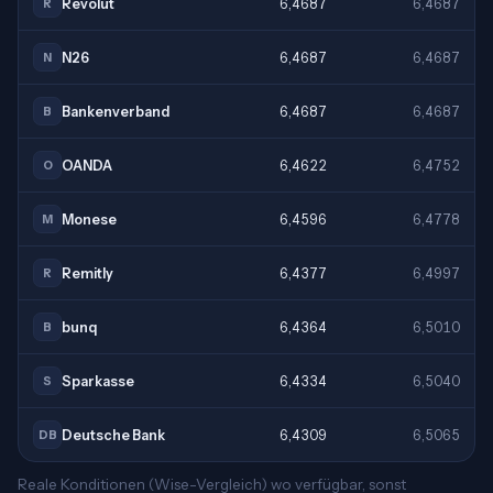
Revolut
6,4687
6,4687
R
N26
6,4687
6,4687
N
Bankenverband
6,4687
6,4687
B
OANDA
6,4622
6,4752
O
Monese
6,4596
6,4778
M
Remitly
6,4377
6,4997
R
bunq
6,4364
6,5010
B
Sparkasse
6,4334
6,5040
S
Deutsche Bank
6,4309
6,5065
DB
Reale Konditionen (Wise-Vergleich) wo verfügbar, sonst