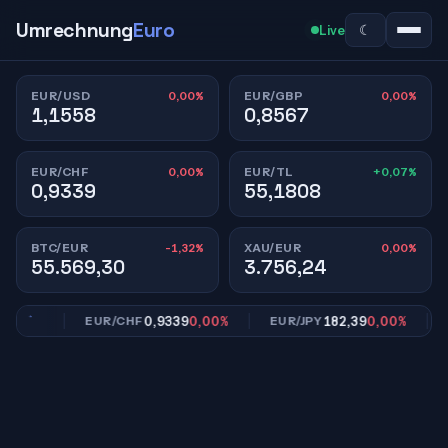
Umrechnung
Euro
☾
Live
0,00%
0,00%
EUR/USD
EUR/GBP
1,1558
0,8567
0,00%
+0,07%
EUR/CHF
EUR/TL
0,9339
55,1808
-1,32%
0,00%
BTC/EUR
XAU/EUR
55.569,30
3.756,24
,00%
0,9339
0,00%
182,39
0,00%
EUR/CHF
EUR/JPY
EU