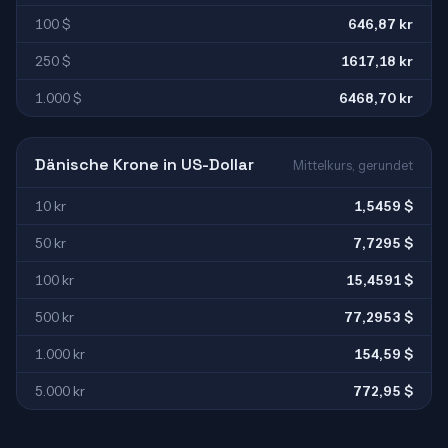
100 $
646,87 kr
250 $
1617,18 kr
1.000 $
6468,70 kr
Dänische Krone in US-Dollar
Mittelkurs, gerundet
10 kr
1,5459 $
50 kr
7,7295 $
100 kr
15,4591 $
500 kr
77,2953 $
1.000 kr
154,59 $
5.000 kr
772,95 $