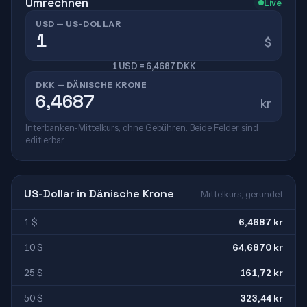
Umrechnen
Live
USD — US-DOLLAR
$
1 USD = 6,4687 DKK
DKK — DÄNISCHE KRONE
kr
Interbanken-Mittelkurs, ohne Gebühren. Beide Felder sind
editierbar.
US-Dollar in Dänische Krone
Mittelkurs, gerundet
1 $
6,4687 kr
10 $
64,6870 kr
25 $
161,72 kr
50 $
323,44 kr