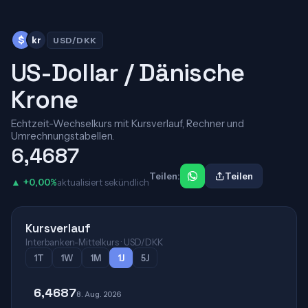
$
kr
USD/DKK
US-Dollar / Dänische
Krone
Echtzeit-Wechselkurs mit Kursverlauf, Rechner und
Umrechnungstabellen.
6,4687
Teilen:
Teilen
▲ +0,00%
aktualisiert sekündlich
Kursverlauf
Interbanken-Mittelkurs · USD/DKK
1T
1W
1M
1J
5J
6,4687
8. Aug. 2026