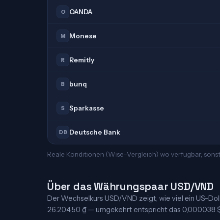
OANDA
O
Monese
M
Remitly
R
bunq
B
Sparkasse
S
Deutsche Bank
DB
Reale Konditionen (Wise-Vergleich) wo verfügbar, sons
Über das Währungspaar USD/VND
Der Wechselkurs USD/VND zeigt, wie viel ein US-Dollar
26.204,50 ₫ — umgekehrt entspricht das 0,000038 $ je