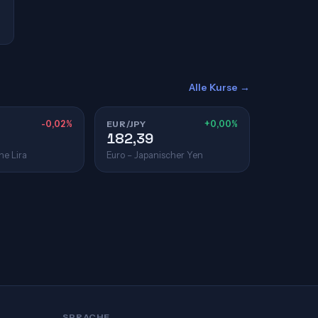
Alle Kurse →
-0,02%
EUR/JPY
+0,00%
182,39
he Lira
Euro – Japanischer Yen
SPRACHE