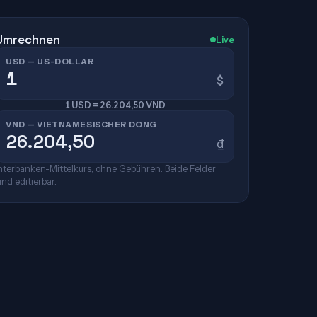
Umrechnen
Live
USD — US-DOLLAR
$
1 USD = 26.204,50 VND
VND — VIETNAMESISCHER DONG
₫
nterbanken-Mittelkurs, ohne Gebühren. Beide Felder
ind editierbar.