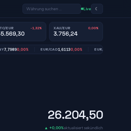
☾
Live
-1,32%
0,00%
TC/EUR
XAU/EUR
55.569,30
3.756,24
7989
0,00%
1,6113
0,00%
10,9534
+0,04%
EUR/CAD
EUR/SEK
26.204,50
▲ +0,00%
aktualisiert sekündlich