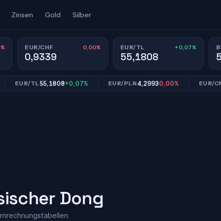
Zinsen
Gold
Silber
0%
0,00%
+0,07%
EUR/CHF
EUR/TL
B
0,9339
55,1808
55,1808
+0,07%
4,2993
0,00%
7,
EUR/TL
EUR/PLN
EUR/CNY
sischer Dong
Umrechnungstabellen.