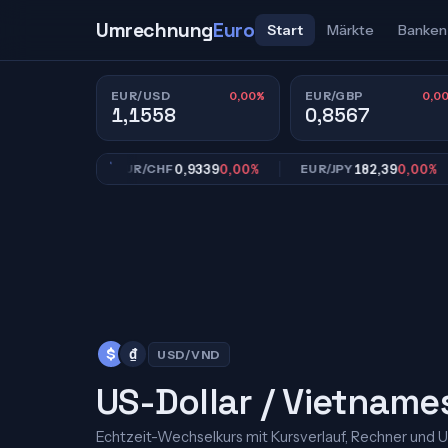
Umrechnung
Euro
Start
Märkte
Banken
0,00%
0,0
EUR/USD
EUR/GBP
1,1558
0,8567
7
0,00%
0,9339
0,00%
182,39
0,00%
EUR/CHF
EUR/JPY
$
₫
USD/VND
US-Dollar / Vietname
Echtzeit-Wechselkurs mit Kursverlauf, Rechner und 