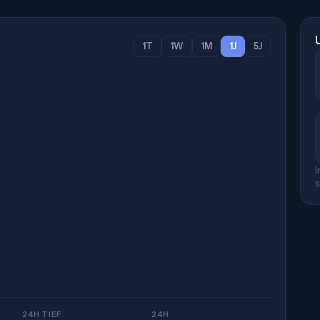
1T
1W
1M
1J
5J
I
s
24H TIEF
24H