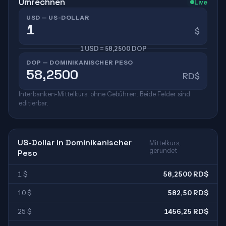
Umrechnen
Live
USD — US-DOLLAR
$
1 USD = 58,2500 DOP
DOP — DOMINIKANISCHER PESO
RD$
Interbanken-Mittelkurs, ohne Gebühren. Beide Felder sind
editierbar.
US-Dollar in Dominikanischer
Mittelkurs,
gerundet
Peso
1 $
58,2500 RD$
10 $
582,50 RD$
25 $
1456,25 RD$