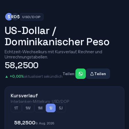
$
RD$
USD/DOP
US-Dollar /
Dominikanischer Peso
Echtzeit-Wechselkurs mit Kursverlauf, Rechner und
Umrechnungstabellen.
58,2500
Teilen:
Teilen
▲ +0,00%
aktualisiert sekündlich
Kursverlauf
Interbanken-Mittelkurs · USD/DOP
1T
1W
1M
1J
5J
58,2500
9. Aug. 2026