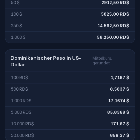
50 $
2912,50 RD$
100 $
5825,00 RD$
250 $
14.562,50 RD$
1.000 $
58.250,00 RD$
Dominikanischer Peso in US-
Mittelkurs,
gerundet
Dollar
100 RD$
1,7167 $
500 RD$
8,5837 $
1.000 RD$
17,1674 $
5.000 RD$
85,8369 $
10.000 RD$
171,67 $
50.000 RD$
858,37 $