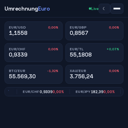
Umrechnung
Euro
☾
Live
0,00%
0,00%
EUR/USD
EUR/GBP
1,1558
0,8567
0,00%
+0,07%
EUR/CHF
EUR/TL
0,9339
55,1808
-1,32%
0,00%
BTC/EUR
XAU/EUR
55.569,30
3.756,24
00%
0,9339
0,00%
182,39
0,00%
EUR/CHF
EUR/JPY
EU