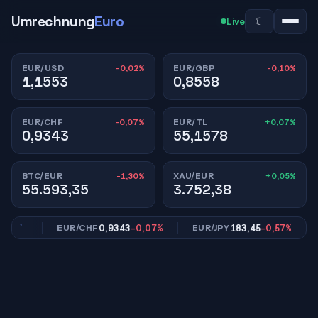
Umrechnung
Euro
☾
Live
-0,02%
-0,10%
EUR/USD
EUR/GBP
1,1553
0,8558
-0,07%
+0,07%
EUR/CHF
EUR/TL
0,9343
55,1578
-1,30%
+0,05%
BTC/EUR
XAU/EUR
55.593,35
3.752,38
10%
0,9343
-0,07%
183,45
-0,57%
EUR/CHF
EUR/JPY
E