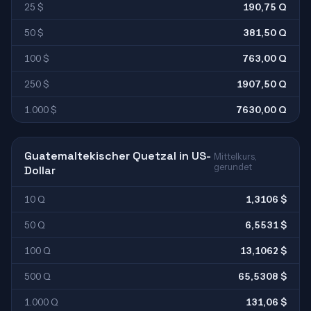
25 $
190,75 Q
50 $
381,50 Q
100 $
763,00 Q
250 $
1907,50 Q
1.000 $
7630,00 Q
Guatemaltekischer Quetzal in US-
Mittelkurs,
gerundet
Dollar
10 Q
1,3106 $
50 Q
6,5531 $
100 Q
13,1062 $
500 Q
65,5308 $
1.000 Q
131,06 $