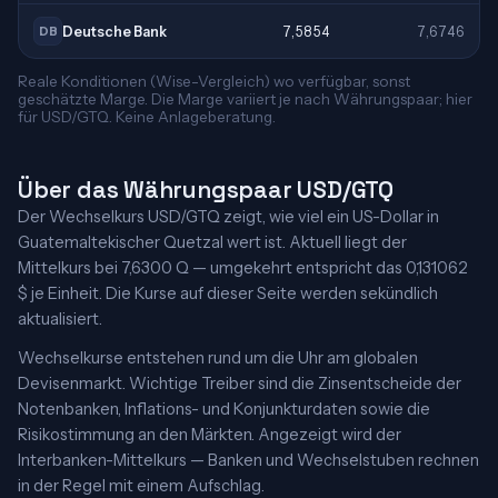
Deutsche Bank
7,5854
7,6746
DB
Reale Konditionen (Wise-Vergleich) wo verfügbar, sonst
geschätzte Marge. Die Marge variiert je nach Währungspaar; hier
für USD/GTQ. Keine Anlageberatung.
Über das Währungspaar USD/GTQ
Der Wechselkurs USD/GTQ zeigt, wie viel ein US-Dollar in
Guatemaltekischer Quetzal wert ist. Aktuell liegt der
Mittelkurs bei 7,6300 Q — umgekehrt entspricht das 0,131062
$ je Einheit. Die Kurse auf dieser Seite werden sekündlich
aktualisiert.
Wechselkurse entstehen rund um die Uhr am globalen
Devisenmarkt. Wichtige Treiber sind die Zinsentscheide der
Notenbanken, Inflations- und Konjunkturdaten sowie die
Risikostimmung an den Märkten. Angezeigt wird der
Interbanken-Mittelkurs — Banken und Wechselstuben rechnen
in der Regel mit einem Aufschlag.