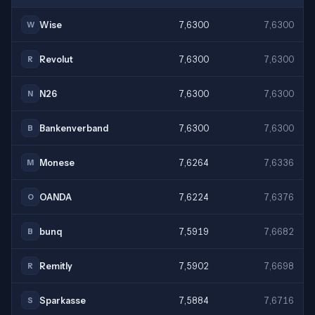
Wise
7,6300
7,6300
W
Revolut
7,6300
7,6300
R
N26
7,6300
7,6300
N
Bankenverband
7,6300
7,6300
B
Monese
7,6264
7,6336
M
OANDA
7,6224
7,6376
O
bunq
7,5919
7,6682
B
Remitly
7,5902
7,6698
R
Sparkasse
7,5884
7,6716
S