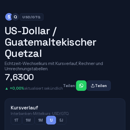
$
Q
USD/GTQ
US-Dollar /
Guatemaltekischer
Quetzal
Echtzeit-Wechselkurs mit Kursverlauf, Rechner und
Umrechnungstabellen.
7,6300
Teilen:
Teilen
▲ +0,00%
aktualisiert sekündlich
Kursverlauf
Interbanken-Mittelkurs · USD/GTQ
1T
1W
1M
1J
5J