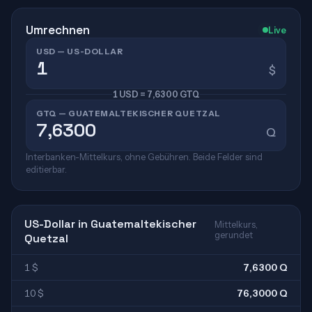
Umrechnen
Live
USD — US-DOLLAR
$
1 USD = 7,6300 GTQ
GTQ — GUATEMALTEKISCHER QUETZAL
Q
Interbanken-Mittelkurs, ohne Gebühren. Beide Felder sind
editierbar.
US-Dollar in Guatemaltekischer
Mittelkurs,
gerundet
Quetzal
1 $
7,6300 Q
10 $
76,3000 Q