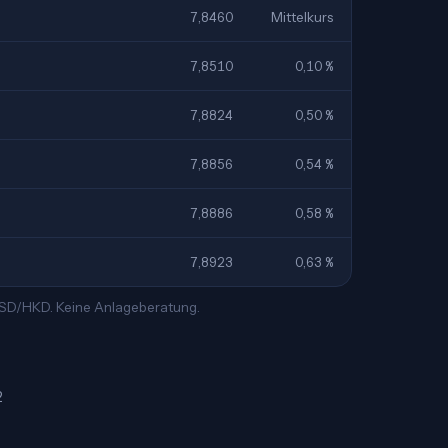
7,8460
Mittelkurs
7,8510
0,10 %
7,8824
0,50 %
7,8856
0,54 %
7,8886
0,58 %
7,8923
0,63 %
 USD/HKD. Keine Anlageberatung.
2