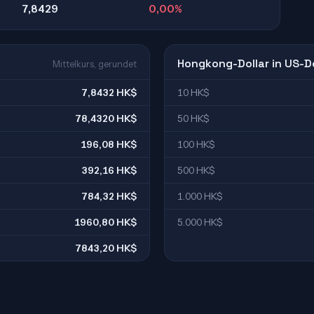
7,8429
0,00%
Hongkong-Dollar in US-Do
Mittelkurs, gerundet
7,8432 HK$
10 HK$
78,4320 HK$
50 HK$
196,08 HK$
100 HK$
392,16 HK$
500 HK$
784,32 HK$
1.000 HK$
1960,80 HK$
5.000 HK$
7843,20 HK$