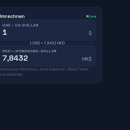
Umrechnen
Live
USD — US-DOLLAR
$
1 USD = 7,8432 HKD
HKD — HONGKONG-DOLLAR
HK$
nterbanken-Mittelkurs, ohne Gebühren. Beide Felder
ind editierbar.