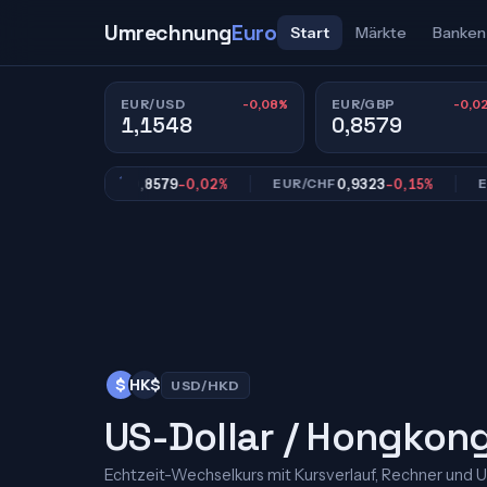
Umrechnung
Euro
Start
Märkte
Banken
-0,08%
-0,0
EUR/USD
EUR/GBP
1,1548
0,8579
0,8579
-0,02%
0,9323
-0,15%
EUR/GBP
EUR/CHF
EUR/J
$
HK$
USD/HKD
US-Dollar / Hongkong
Echtzeit-Wechselkurs mit Kursverlauf, Rechner und 