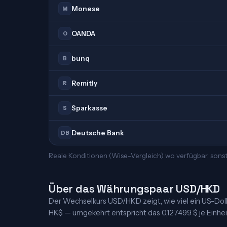
Monese
M
OANDA
O
bunq
B
Remitly
R
Sparkasse
S
Deutsche Bank
DB
Reale Konditionen (Wise-Vergleich) wo verfügbar, sons
Über das Währungspaar USD/HKD
Der Wechselkurs USD/HKD zeigt, wie viel ein US-Dollar
HK$ — umgekehrt entspricht das 0,127499 $ je Einheit.