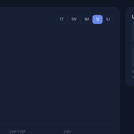
1T
1W
1M
1J
5J
I
s
24H TIEF
24H