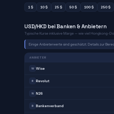
1 $
10 $
25 $
50 $
100 $
250 $
USD/HKD bei Banken & Anbietern
Typische Kurse inklusive Marge — wie viel Hongkong-Doll
Einige Anbieterwerte sind geschätzt. Details zur Ber
ANBIETER
Wise
W
Revolut
R
N26
N
Bankenverband
B