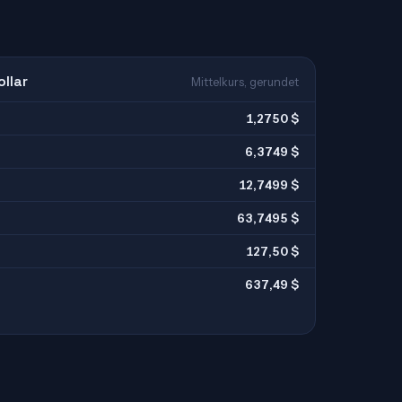
llar
Mittelkurs, gerundet
1,2750 $
6,3749 $
12,7499 $
63,7495 $
127,50 $
637,49 $