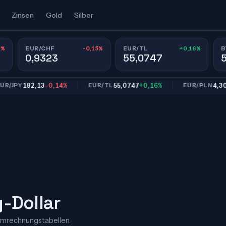
Zinsen
Gold
Silber
2%
-0,15%
+0,16%
EUR/CHF
EUR/TL
B
0,9323
55,0747
182,13
-0,14%
55,0747
+0,16%
4,3011
-0
PY
EUR/TL
EUR/PLN
-Dollar
Umrechnungstabellen.