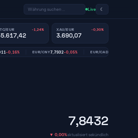
☾
Live
-1,24%
-0,30%
TC/EUR
XAU/EUR
55.617,42
3.690,07
,16%
7,7932
-0,05%
1,6185
-0,12%
EUR/CNY
EUR/CAD
7,8432
▼ 0,00%
aktualisiert sekündlich