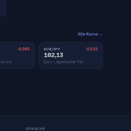
Alle Kurse →
-0,06%
EUR/JPY
-0,01%
182,13
he Lira
Euro – Japanischer Yen
SPRACHE