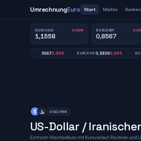
Umrechnung
Euro
Start
Märkte
Banken
0,00%
0,0
EUR/USD
EUR/GBP
1,1558
0,8567
0,8567
0,00%
0,9339
0,00%
EUR/GBP
EUR/CHF
EUR/JPY
﷼
$
USD/IRR
US-Dollar / Iranischer
Echtzeit-Wechselkurs mit Kursverlauf, Rechner und 