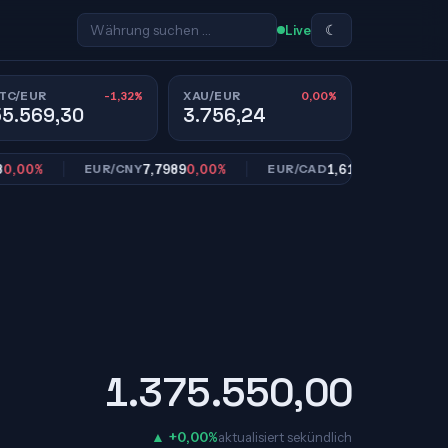
☾
Live
-1,32%
0,00%
TC/EUR
XAU/EUR
55.569,30
3.756,24
0%
7,7989
0,00%
1,6113
0,00%
EUR/CNY
EUR/CAD
EUR
1.375.550,00
▲ +0,00%
aktualisiert sekündlich