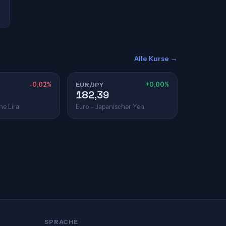
Alle Kurse →
-0,02%
EUR/JPY
+0,00%
182,39
he Lira
Euro – Japanischer Yen
SPRACHE