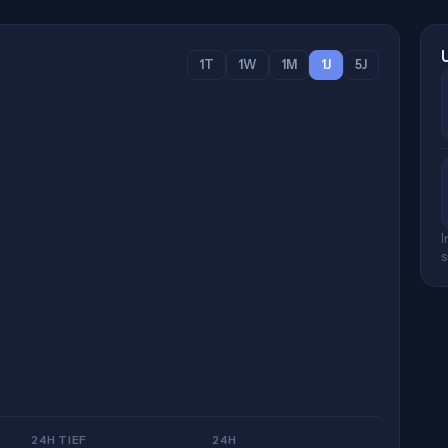
1T
1W
1M
1J
5J
I
s
24H TIEF
24H