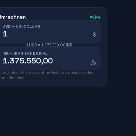
Umrechnen
Live
USD — US-DOLLAR
$
1 USD = 1.375.550,00 IRR
IRR — IRANISCHER RIAL
﷼
nterbanken-Mittelkurs, ohne Gebühren. Beide Felder
ind editierbar.