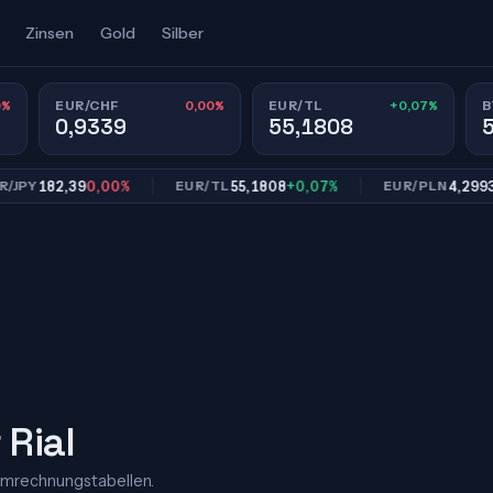
Zinsen
Gold
Silber
0%
0,00%
+0,07%
EUR/CHF
EUR/TL
B
0,9339
55,1808
182,39
0,00%
55,1808
+0,07%
4,2993
0,0
EUR/TL
EUR/PLN
 Rial
Umrechnungstabellen.