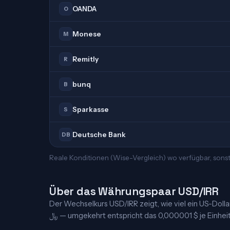
OANDA
O
Monese
M
Remitly
R
bunq
B
Sparkasse
S
Deutsche Bank
DB
Reale Konditionen (Wise-Vergleich) wo verfügbar, sonst
Über das Währungspaar USD/IRR
Der Wechselkurs USD/IRR zeigt, wie viel ein US-Dollar i
﷼ — umgekehrt entspricht das 0,000001 $ je Einheit.