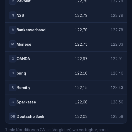
Revolut
122,79
122,79
R
N26
122,79
122,79
N
Bankenverband
122,79
122,79
B
Monese
122,75
122,83
M
OANDA
122,67
122,91
O
bunq
122,18
123,40
B
Remitly
122,15
123,43
R
Sparkasse
122,08
123,50
S
Deutsche Bank
122,02
123,56
DB
Reale Konditionen (Wise-Vergleich) wo verfügbar, sonst