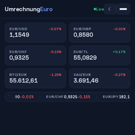
Umrechnung
Euro
☾
Live
-0,07%
-0,01%
EUR/USD
EUR/GBP
1,1549
0,8580
-0,15%
+0,17%
EUR/CHF
EUR/TL
0,9325
55,0829
-1,25%
-0,27%
BTC/EUR
XAU/EUR
55.612,61
3.691,46
0,8580
-0,01%
0,9325
-0,15%
182,15
-0,
P
EUR/CHF
EUR/JPY