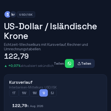
$
kr
USD/ISK
US-Dollar / Isländische
Krone
Echtzeit-Wechselkurs mit Kursverlauf, Rechner und
Umrechnungstabellen.
122,79
Teilen:
Teilen
▲ +0,07%
aktualisiert sekündlich
Kursverlauf
Interbanken-Mittelkurs · USD/ISK
1T
1W
1M
1J
5J
122,79
6. Aug. 2026