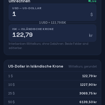
Umrechnen
Live
USD — US-DOLLAR
$
1 USD = 122,79 ISK
ISK — ISLÄNDISCHE KRONE
kr
Interbanken-Mittelkurs, ohne Gebühren. Beide Felder sind
editierbar.
US-Dollar in Isländische Krone
Mittelkurs, gerundet
1 $
122,79 kr
10 $
1227,90 kr
25 $
3069,75 kr
50 $
6139,50 kr