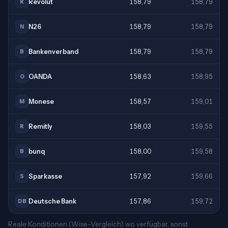
Revolut
158,79
158,79
R
N26
158,79
158,79
N
Bankenverband
158,79
158,79
B
OANDA
158,63
158,95
O
Monese
158,57
159,01
M
Remitly
158,03
159,55
R
bunq
158,00
159,58
B
Sparkasse
157,92
159,66
S
Deutsche Bank
157,86
159,72
DB
Reale Konditionen (Wise-Vergleich) wo verfügbar, sonst