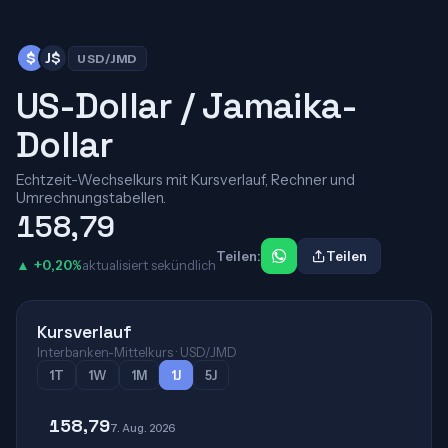
$
J$
USD/JMD
US-Dollar / Jamaika-
Dollar
Echtzeit-Wechselkurs mit Kursverlauf, Rechner und
Umrechnungstabellen.
158,79
Teilen:
Teilen
▲ +0,20%
aktualisiert sekündlich
Kursverlauf
Interbanken-Mittelkurs · USD/JMD
1T
1W
1M
1J
5J
158,79
7. Aug. 2026