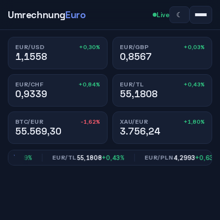
Umrechnung
Euro
☾
Live
+0,30%
+0,03%
EUR/USD
EUR/GBP
1,1558
0,8567
+0,84%
+0,43%
EUR/CHF
EUR/TL
0,9339
55,1808
-1,62%
+1,80%
BTC/EUR
XAU/EUR
55.569,30
3.756,24
9
+0,69%
55,1808
+0,43%
4,2993
+0,63%
EUR/TL
EUR/PLN