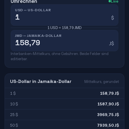
Umrechnen
Live
USD — US-DOLLAR
$
1 USD = 158,79 JMD
JMD — JAMAIKA-DOLLAR
J$
Interbanken-Mittelkurs, ohne Gebühren. Beide Felder sind
editierbar.
US-Dollar in Jamaika-Dollar
Mittelkurs, gerundet
1 $
158,79 J$
10 $
1587,90 J$
25 $
3969,75 J$
50 $
7939,50 J$