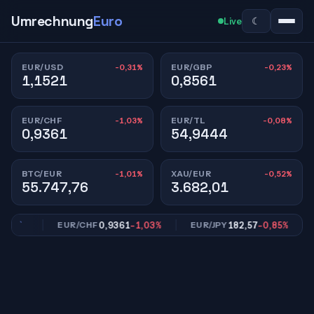
Umrechnung
Euro
☾
Live
-0,31%
-0,23%
EUR/USD
EUR/GBP
1,1521
0,8561
-1,03%
-0,08%
EUR/CHF
EUR/TL
0,9361
54,9444
-1,01%
-0,52%
BTC/EUR
XAU/EUR
55.747,76
3.682,01
,23%
0,9361
-1,03%
182,57
-0,85%
EUR/CHF
EUR/JPY
E