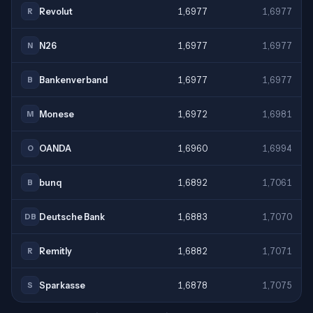
Revolut
1,6977
1,6977
R
N26
1,6977
1,6977
N
Bankenverband
1,6977
1,6977
B
Monese
1,6972
1,6981
M
OANDA
1,6960
1,6994
O
bunq
1,6892
1,7061
B
Deutsche Bank
1,6883
1,7070
DB
Remitly
1,6882
1,7071
R
Sparkasse
1,6878
1,7075
S