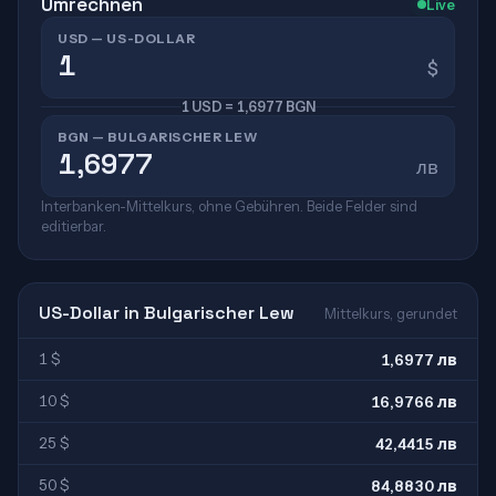
Umrechnen
Live
USD — US-DOLLAR
$
1 USD = 1,6977 BGN
BGN — BULGARISCHER LEW
лв
Interbanken-Mittelkurs, ohne Gebühren. Beide Felder sind
editierbar.
US-Dollar in Bulgarischer Lew
Mittelkurs, gerundet
1 $
1,6977 лв
10 $
16,9766 лв
25 $
42,4415 лв
50 $
84,8830 лв