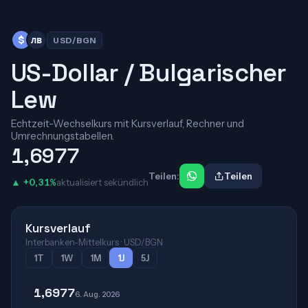
$
лв
USD/BGN
US-Dollar / Bulgarischer
Lew
Echtzeit-Wechselkurs mit Kursverlauf, Rechner und
Umrechnungstabellen.
1,6977
Teilen:
Teilen
▲ +0,31%
aktualisiert sekündlich
Kursverlauf
Interbanken-Mittelkurs · USD/BGN
1T
1W
1M
1J
5J
1,6977
6. Aug. 2026