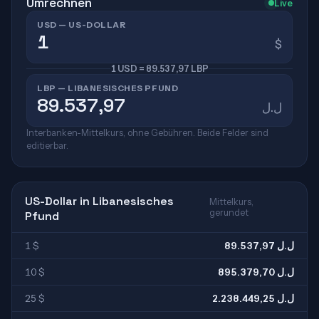
Umrechnen
Live
USD — US-DOLLAR
$
1 USD = 89.537,97 LBP
LBP — LIBANESISCHES PFUND
ل.ل
Interbanken-Mittelkurs, ohne Gebühren. Beide Felder sind
editierbar.
US-Dollar in Libanesisches
Mittelkurs,
gerundet
Pfund
1 $
89.537,97 ل.ل
10 $
895.379,70 ل.ل
25 $
2.238.449,25 ل.ل