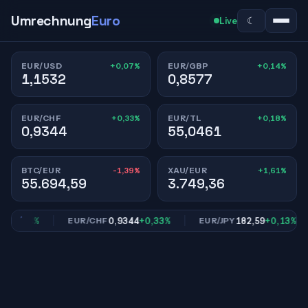
Umrechnung
Euro
☾
Live
+0,07%
+0,14%
EUR/USD
EUR/GBP
1,1532
0,8577
+0,33%
+0,18%
EUR/CHF
EUR/TL
0,9344
55,0461
-1,39%
+1,61%
BTC/EUR
XAU/EUR
55.694,59
3.749,36
+0,14%
0,9344
+0,33%
182,59
+0,13%
EUR/CHF
EUR/JPY