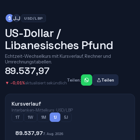
$
ل.ل
USD/LBP
US-Dollar /
Libanesisches Pfund
Echtzeit-Wechselkurs mit Kursverlauf, Rechner und
Umrechnungstabellen.
89.537,97
Teilen:
Teilen
▼ -0,01%
aktualisiert sekündlich
Kursverlauf
Interbanken-Mittelkurs · USD/LBP
1T
1W
1M
1J
5J
89.537,97
7. Aug. 2026