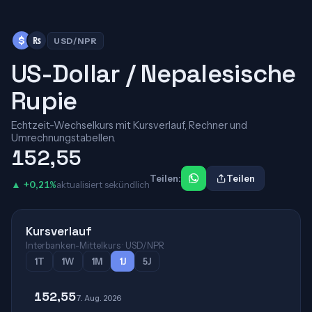
$
₨
USD/NPR
US-Dollar / Nepalesische
Rupie
Echtzeit-Wechselkurs mit Kursverlauf, Rechner und
Umrechnungstabellen.
152,55
Teilen:
Teilen
▲ +0,21%
aktualisiert sekündlich
Kursverlauf
Interbanken-Mittelkurs · USD/NPR
1T
1W
1M
1J
5J
152,55
7. Aug. 2026