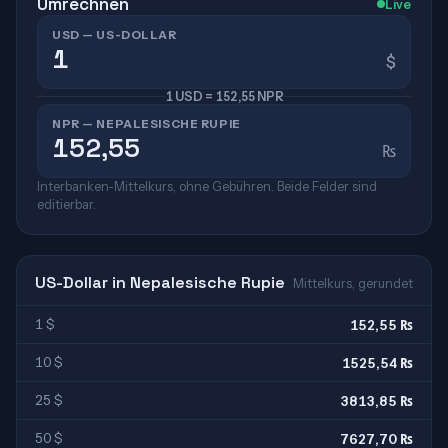
Umrechnen
Live
USD — US-DOLLAR
$
1 USD = 152,55 NPR
NPR — NEPALESISCHE RUPIE
₨
Interbanken-Mittelkurs, ohne Gebühren. Beide Felder sind
editierbar.
US-Dollar in Nepalesische Rupie
Mittelkurs, gerundet
1 $
152,55 ₨
10 $
1525,54 ₨
25 $
3813,85 ₨
50 $
7627,70 ₨