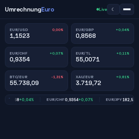
Umrechnung
Euro
☾
Live
0,00%
+0,04%
EUR/USD
EUR/GBP
1,1523
0,8568
+0,07%
+0,11%
EUR/CHF
EUR/TL
0,9354
55,0071
-1,31%
+0,81%
BTC/EUR
XAU/EUR
55.738,09
3.719,72
0,8568
+0,04%
0,9354
+0,07%
182,51
+0,
EUR/CHF
EUR/JPY