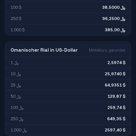
100 $
38,5000 ﷼
250 $
96,2500 ﷼
1.000 $
385,00 ﷼
Omanischer Rial in US-Dollar
Mittelkurs, gerundet
1 ﷼
2,5974 $
10 ﷼
25,9740 $
25 ﷼
64,9351 $
50 ﷼
129,87 $
100 ﷼
259,74 $
250 ﷼
649,35 $
1.000 ﷼
2597,40 $