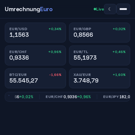
Umrechnung
Euro
☾
Live
+0,34%
+0,02%
EUR/USD
EUR/GBP
1,1563
0,8566
+0,96%
+0,46%
EUR/CHF
EUR/TL
0,9336
55,1973
-1,66%
+1,60%
BTC/EUR
XAU/EUR
55.545,27
3.748,79
0,8566
+0,02%
0,9336
+0,96%
182,01
+0,
P
EUR/CHF
EUR/JPY