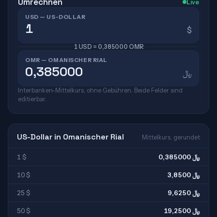
Umrechnen
Live
USD — US-DOLLAR
$
1 USD = 0,385000 OMR
OMR — OMANISCHER RIAL
﷼
Interbanken-Mittelkurs, ohne Gebühren. Beide Felder sind
editierbar.
US-Dollar in Omanischer Rial
Mittelkurs, gerundet
1 $
0,385000 ﷼
10 $
3,8500 ﷼
25 $
9,6250 ﷼
50 $
19,2500 ﷼