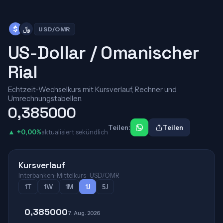
﷼
$
USD/OMR
US-Dollar / Omanischer
Rial
Echtzeit-Wechselkurs mit Kursverlauf, Rechner und
Umrechnungstabellen.
0,385000
Teilen:
Teilen
▲ +0,00%
aktualisiert sekündlich
Kursverlauf
Interbanken-Mittelkurs · USD/OMR
1T
1W
1M
1J
5J
0,385000
7. Aug. 2026