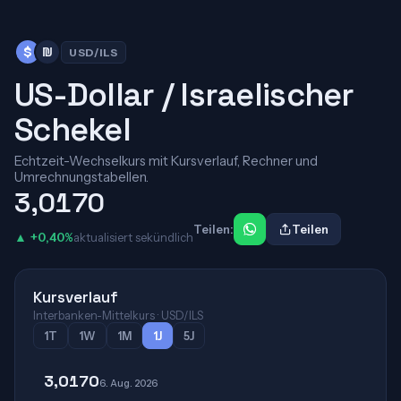
$
₪
USD/ILS
US-Dollar / Israelischer
Schekel
Echtzeit-Wechselkurs mit Kursverlauf, Rechner und
Umrechnungstabellen.
3,0170
Teilen:
Teilen
▲ +0,40%
aktualisiert sekündlich
Kursverlauf
Interbanken-Mittelkurs · USD/ILS
1T
1W
1M
1J
5J
3,0170
6. Aug. 2026