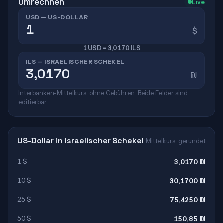
Umrechnen
Live
USD — US-DOLLAR
$
1 USD = 3,0170 ILS
ILS — ISRAELISCHER SCHEKEL
₪
Interbanken-Mittelkurs, ohne Gebühren. Beide Felder sind
editierbar.
US-Dollar in Israelischer Schekel
Mittelkurs, gerundet
1 $
3,0170 ₪
10 $
30,1700 ₪
25 $
75,4250 ₪
50 $
150,85 ₪