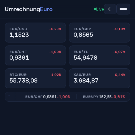
Umrechnung
Euro
☾
Live
-0,29%
-0,19%
EUR/USD
EUR/GBP
1,1523
0,8565
-1,00%
-0,07%
EUR/CHF
EUR/TL
0,9361
54,9478
-1,02%
-0,44%
BTC/EUR
XAU/EUR
55.738,09
3.684,87
,19%
0,9361
-1,00%
182,55
-0,81%
EUR/CHF
EUR/JPY
E