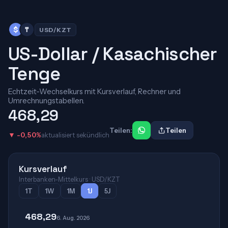
$
₸
USD/KZT
US-Dollar / Kasachischer
Tenge
Echtzeit-Wechselkurs mit Kursverlauf, Rechner und
Umrechnungstabellen.
468,29
Teilen:
Teilen
▼ -0,50%
aktualisiert sekündlich
Kursverlauf
Interbanken-Mittelkurs · USD/KZT
1T
1W
1M
1J
5J
468,29
6. Aug. 2026