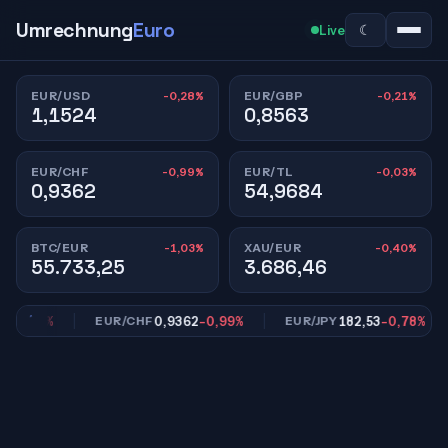
Umrechnung
Euro
☾
Live
-0,28%
-0,21%
EUR/USD
EUR/GBP
1,1524
0,8563
-0,99%
-0,03%
EUR/CHF
EUR/TL
0,9362
54,9684
-1,03%
-0,40%
BTC/EUR
XAU/EUR
55.733,25
3.686,46
0,21%
0,9362
-0,99%
182,53
-0,78%
EUR/CHF
EUR/JPY