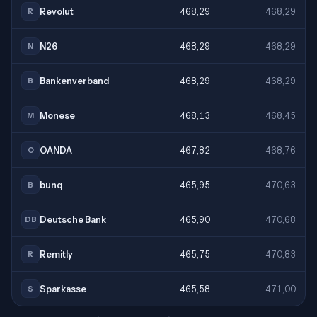
Revolut
468,29
468,29
R
N26
468,29
468,29
N
Bankenverband
468,29
468,29
B
Monese
468,13
468,45
M
OANDA
467,82
468,76
O
bunq
465,95
470,63
B
Deutsche Bank
465,90
470,68
DB
Remitly
465,75
470,83
R
Sparkasse
465,58
471,00
S