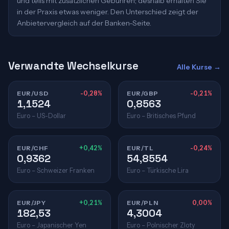
und teils mit zusätzlichen Gebühren; deshalb erhalten Sie
in der Praxis etwas weniger. Den Unterschied zeigt der
Anbietervergleich auf der Banken-Seite.
Verwandte Wechselkurse
Alle Kurse →
EUR/USD
-0,28%
EUR/GBP
-0,21%
1,1524
0,8563
Euro – US-Dollar
Euro – Britisches Pfund
EUR/CHF
+0,42%
EUR/TL
-0,24%
0,9362
54,8554
Euro – Schweizer Franken
Euro – Türkische Lira
EUR/JPY
+0,21%
EUR/PLN
0,00%
182,53
4,3004
Euro – Japanischer Yen
Euro – Polnischer Zloty