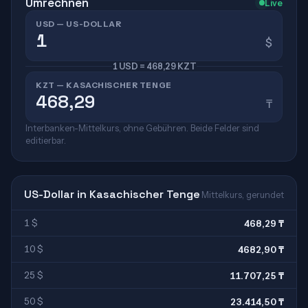
Umrechnen
Live
USD — US-DOLLAR
$
1 USD = 468,29 KZT
KZT — KASACHISCHER TENGE
₸
Interbanken-Mittelkurs, ohne Gebühren. Beide Felder sind
editierbar.
US-Dollar in Kasachischer Tenge
Mittelkurs, gerundet
1 $
468,29 ₸
10 $
4682,90 ₸
25 $
11.707,25 ₸
50 $
23.414,50 ₸