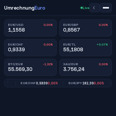
Umrechnung
Euro
☾
Live
0,00%
0,00%
EUR/USD
EUR/GBP
1,1558
0,8567
0,00%
+0,07%
EUR/CHF
EUR/TL
0,9339
55,1808
-1,32%
0,00%
BTC/EUR
XAU/EUR
55.569,30
3.756,24
00%
0,9339
0,00%
182,39
0,00%
EUR/CHF
EUR/JPY
EU