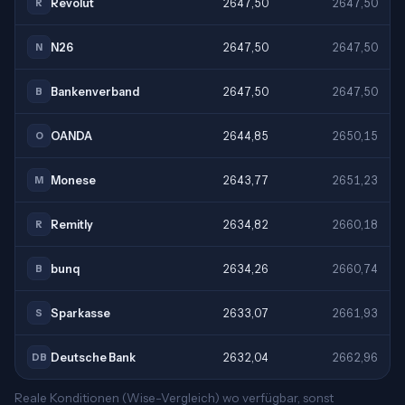
Revolut
2647,50
2647,50
R
N26
2647,50
2647,50
N
Bankenverband
2647,50
2647,50
B
OANDA
2644,85
2650,15
O
Monese
2643,77
2651,23
M
Remitly
2634,82
2660,18
R
bunq
2634,26
2660,74
B
Sparkasse
2633,07
2661,93
S
Deutsche Bank
2632,04
2662,96
DB
Reale Konditionen (Wise-Vergleich) wo verfügbar, sonst