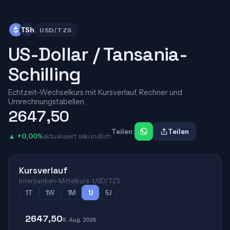
$
TSh
USD/TZS
US-Dollar / Tansania-
Schilling
Echtzeit-Wechselkurs mit Kursverlauf, Rechner und
Umrechnungstabellen.
2647,50
Teilen:
Teilen
▲ +0,00%
aktualisiert sekündlich
Kursverlauf
Interbanken-Mittelkurs · USD/TZS
1T
1W
1M
1J
5J
2647,50
8. Aug. 2026