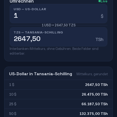
Umrechnen
Live
USD — US-DOLLAR
$
1 USD = 2647,50 TZS
TZS — TANSANIA-SCHILLING
TSh
Interbanken-Mittelkurs, ohne Gebühren. Beide Felder sind
editierbar.
US-Dollar in Tansania-Schilling
Mittelkurs, gerundet
1 $
2647,50 TSh
10 $
26.475,00 TSh
25 $
66.187,50 TSh
50 $
132.375,00 TSh