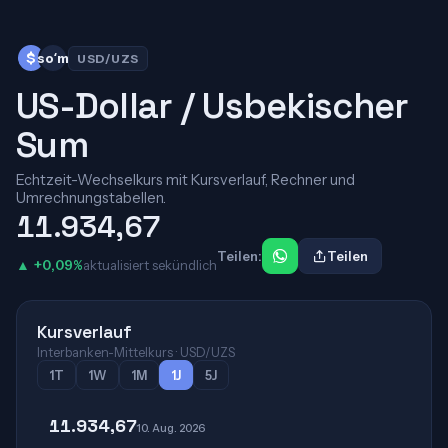
$
soʻm
USD/UZS
US-Dollar / Usbekischer
Sum
Echtzeit-Wechselkurs mit Kursverlauf, Rechner und
Umrechnungstabellen.
11.934,67
Teilen:
Teilen
▲ +0,09%
aktualisiert sekündlich
Kursverlauf
Interbanken-Mittelkurs · USD/UZS
1T
1W
1M
1J
5J
11.934,67
10. Aug. 2026