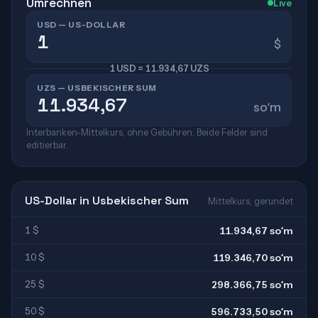
Umrechnen
Live
USD — US-DOLLAR
$
1 USD = 11.934,67 UZS
UZS — USBEKISCHER SUM
soʻm
Interbanken-Mittelkurs, ohne Gebühren. Beide Felder sind
editierbar.
US-Dollar in Usbekischer Sum
Mittelkurs, gerundet
1 $
11.934,67 soʻm
10 $
119.346,70 soʻm
25 $
298.366,75 soʻm
50 $
596.733,50 soʻm