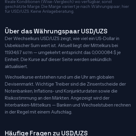
Reale Konditionen (Wise-Vergleich) wo verfügbar, sonst
geschätzte Marge. Die Marge variiert je nach Währungspaar; hier
für USD/UZS. Keine Anlageberatung.
Über das Währungspaar USD/UZS
Der Wechselkurs USD/UZS zeigt, wie viel ein US-Dollar in
Usbekischer Sum wert ist. Aktuell liegt der Mittelkurs bei
11.934,67 soʻm — umgekehrt entspricht das 0,000084 $ je
Einheit. Die Kurse auf dieser Seite werden sekündlich
aktualisiert.
Wechselkurse entstehen rund um die Uhr am globalen
Devisenmarkt. Wichtige Treiber sind die Zinsentscheide der
Notenbanken, Inflations- und Konjunkturdaten sowie die
Risikostimmung an den Märkten. Angezeigt wird der
Interbanken-Mittelkurs — Banken und Wechselstuben rechnen
in der Regel mit einem Aufschlag.
Häufige Fragen zu USD/UZS