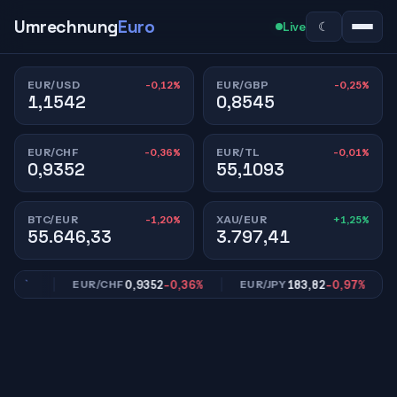
Umrechnung
Euro
☾
Live
-0,12%
-0,25%
EUR/USD
EUR/GBP
1,1542
0,8545
-0,36%
-0,01%
EUR/CHF
EUR/TL
0,9352
55,1093
-1,20%
+1,25%
BTC/EUR
XAU/EUR
55.646,33
3.797,41
25%
0,9352
-0,36%
183,82
-0,97%
EUR/CHF
EUR/JPY
E