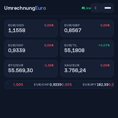
Umrechnung
Euro
☾
Live
0,00%
0,00%
EUR/USD
EUR/GBP
1,1558
0,8567
0,00%
+0,07%
EUR/CHF
EUR/TL
0,9339
55,1808
-1,32%
0,00%
BTC/EUR
XAU/EUR
55.569,30
3.756,24
,8567
0,00%
0,9339
0,00%
182,39
0,00%
EUR/CHF
EUR/JPY