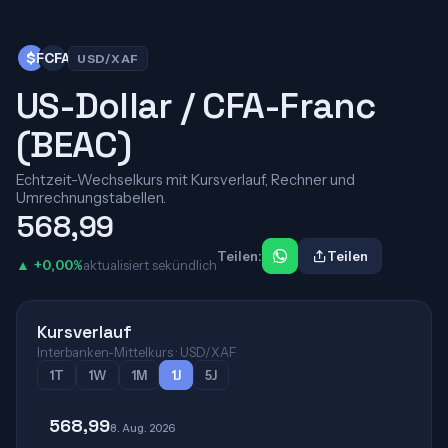
$
FCFA
USD/XAF
US-Dollar / CFA-Franc
(BEAC)
Echtzeit-Wechselkurs mit Kursverlauf, Rechner und
Umrechnungstabellen.
568,99
Teilen:
Teilen
▲ +0,00%
aktualisiert sekündlich
Kursverlauf
Interbanken-Mittelkurs · USD/XAF
1T
1W
1M
1J
5J
568,99
8. Aug. 2026