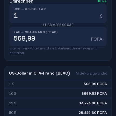
Umrechnen
Live
USD — US-DOLLAR
$
1 USD = 568,99 XAF
XAF — CFA-FRANC (BEAC)
FCFA
Interbanken-Mittelkurs, ohne Gebühren. Beide Felder sind
editierbar.
US-Dollar in CFA-Franc (BEAC)
Mittelkurs, gerundet
1 $
568,99 FCFA
10 $
5689,92 FCFA
25 $
14.224,80 FCFA
50 $
28.449,60 FCFA