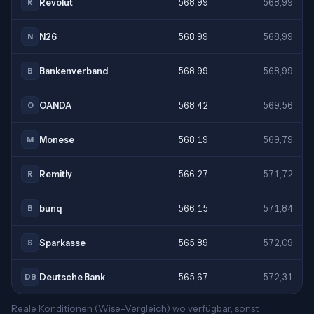
Revolut
568,99
568,99
R
N26
568,99
568,99
N
Bankenverband
568,99
568,99
B
OANDA
568,42
569,56
O
Monese
568,19
569,79
M
Remitly
566,27
571,72
R
bunq
566,15
571,84
B
Sparkasse
565,89
572,09
S
Deutsche Bank
565,67
572,31
DB
Reale Konditionen (Wise-Vergleich) wo verfügbar, sonst